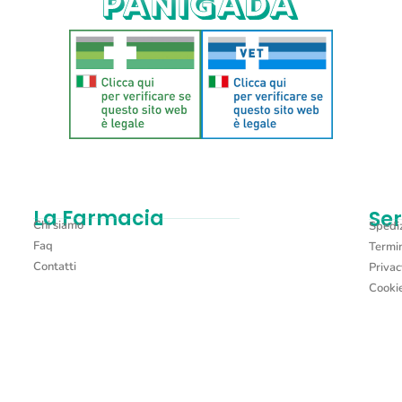
La Farmacia
Ser
Chi siamo
Spediz
Faq
Termin
Contatti
Privac
Cookie