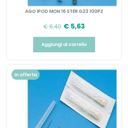
AGO IPOD MON 16 STER G23 100PZ
€
5,63
€
6,40
Aggiungi al carrello
In offerta