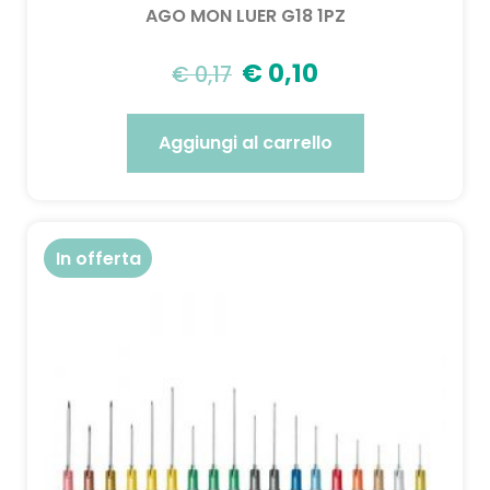
AGO MON LUER G18 1PZ
€
0,10
€
0,17
Aggiungi al carrello
In offerta