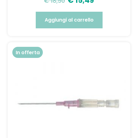
€
15,49
€
18,50
Aggiungi al carrello
In offerta