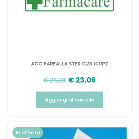
AGO FARFALLA STER G23 100PZ
€
23,06
€
26,20
Aggiungi al carrello
In offerta