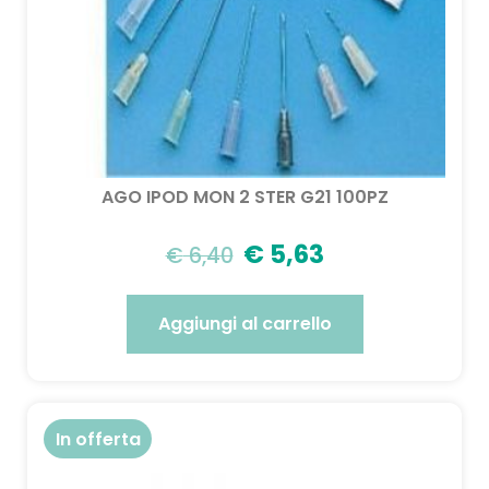
AGO IPOD MON 2 STER G21 100PZ
€
5,63
€
6,40
Aggiungi al carrello
In offerta