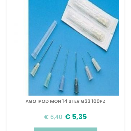
AGO IPOD MON 14 STER G23 100PZ
€
5,35
€
6,40