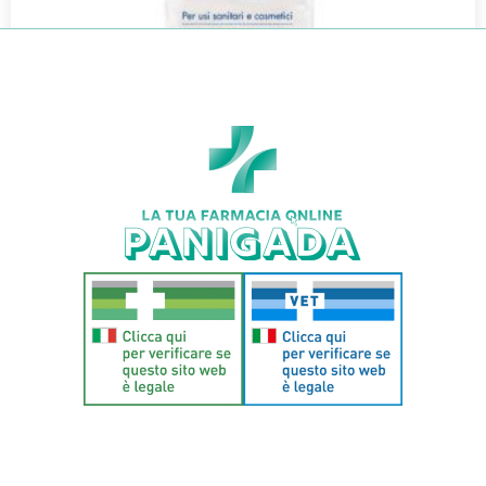
DERMATESS COTONE IDROFILO 100G
€
3,15
€
2,77
Aggiungi al carrello