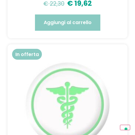
€
19,62
€
22,30
Aggiungi al carrello
In offerta