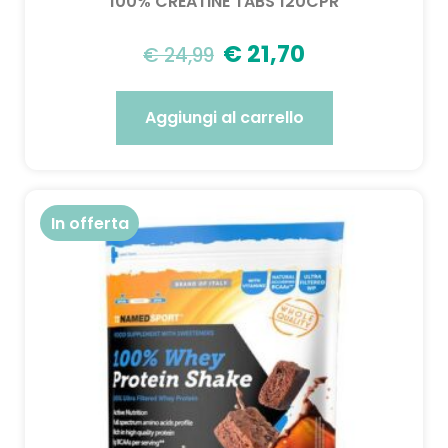
100% CREATINE TABS 120CPR
€
21,70
€
24,99
Aggiungi al carrello
In offerta