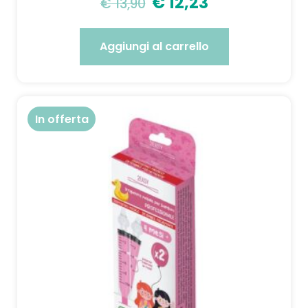
€
12,23
€
13,90
Aggiungi al carrello
In offerta