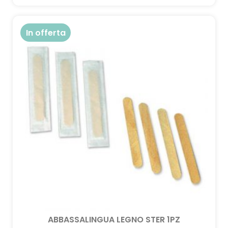
In offerta
ABBASSALINGUA LEGNO STER 1PZ