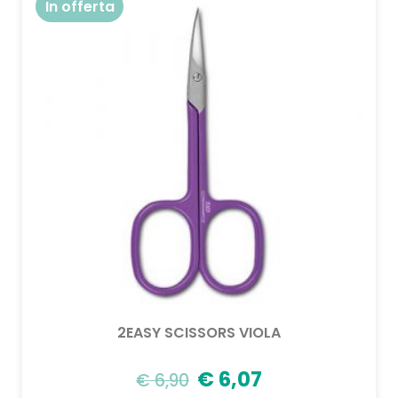
In offerta
2EASY SCISSORS VIOLA
€
6,07
€
6,90