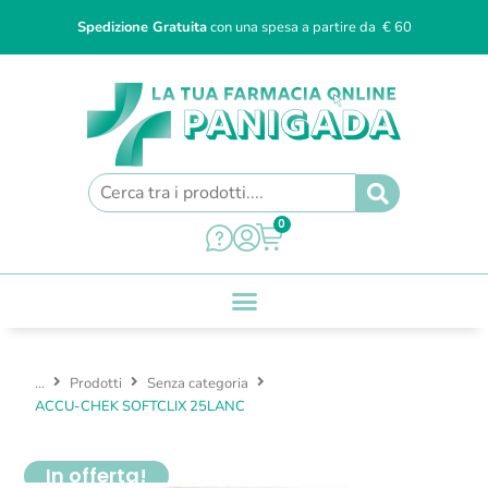
Spedizione Gratuita
con una spesa a partire da € 60
0
...
Prodotti
Senza categoria
ACCU-CHEK SOFTCLIX 25LANC
In offerta!