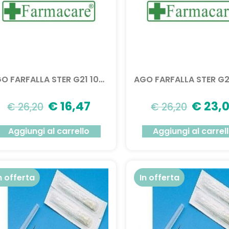
AGO FARFALLA STER G21 100PZ
€
16,47
€
23,
€
26,20
€
26,20
Aggiungi al carrello
Aggiungi al carrel
n offerta
In offerta