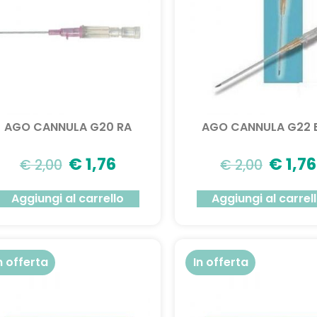
AGO CANNULA G20 RA
AGO CANNULA G22 
€
1,76
€
1,76
€
2,00
€
2,00
Aggiungi al carrello
Aggiungi al carrel
n offerta
In offerta