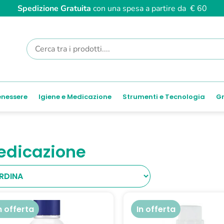
Spedizione Gratuita
con una spesa a partire da € 60
enessere
Igiene e Medicazione
Strumenti e Tecnologia
Gr
edicazione
n offerta
In offerta