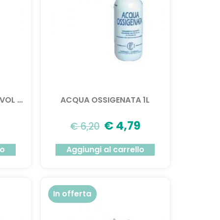
ACQUA OSSIGENATA 10VOL 3% 100G
ACQUA OSSIGENATA 1L
€
4,79
€
6,20
lo
Aggiungi al carrello
In offerta