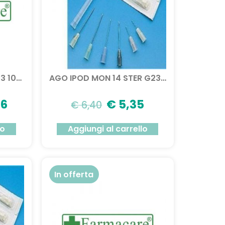
AGO FARFALLA STER G23 100PZ
AGO IPOD MON 14 STER G23 100PZ
06
€
5,35
€
6,40
lo
Aggiungi al carrello
In offerta