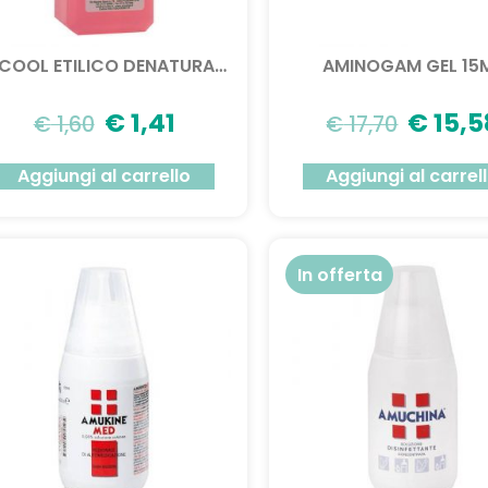
ALCOOL ETILICO DENATURATO 90% 250ML
AMINOGAM GEL 15
€
1,41
€
15,5
€
1,60
€
17,70
Aggiungi al carrello
Aggiungi al carrel
In offerta