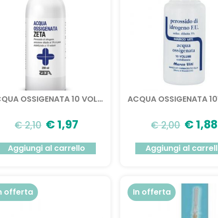
ACQUA OSSIGENATA 10 VOLUMI 100ML
€
1,97
€
1,88
€
2,10
€
2,00
Aggiungi al carrello
Aggiungi al carrel
n offerta
In offerta