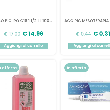
AGO PIC IPO G18 1 1/2 LL 100PZ
€
14,96
€
0,3
€
17,00
€
0,44
Aggiungi al carrello
Aggiungi al carrel
n offerta
In offerta