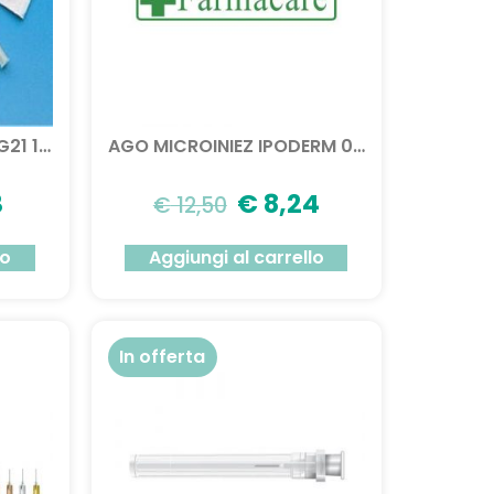
AGO IPOD MON 2 STER G21 100PZ
AGO MICROINIEZ IPODERM 0,30X13
3
€
8,24
€
12,50
lo
Aggiungi al carrello
In offerta