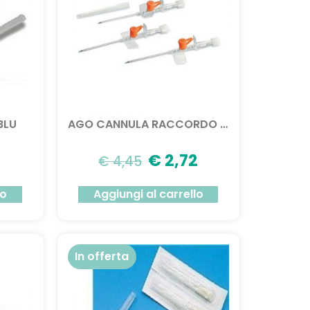
BLU
AGO CANNULA RACCORDO PERM CH20
€
2,72
€
4,45
lo
Aggiungi al carrello
In offerta