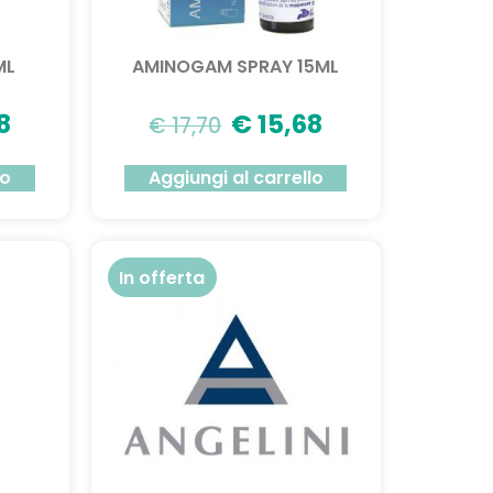
ML
AMINOGAM SPRAY 15ML
8
€
15,68
€
17,70
lo
Aggiungi al carrello
In offerta