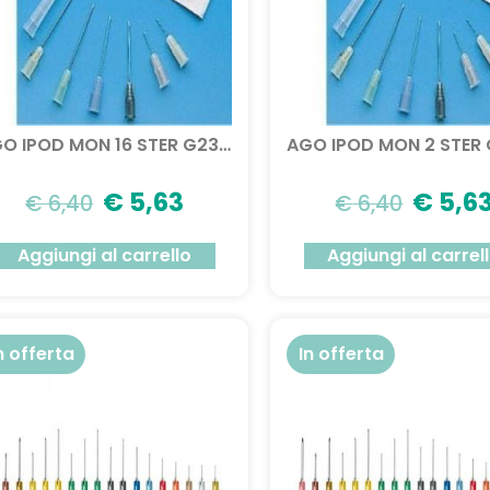
AGO IPOD MON 16 STER G23 100PZ
€
5,63
€
5,6
€
6,40
€
6,40
Aggiungi al carrello
Aggiungi al carrel
n offerta
In offerta