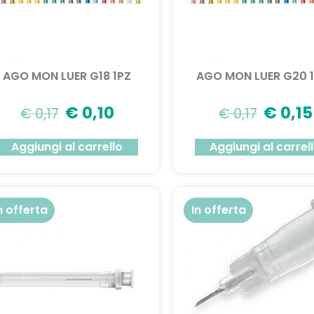
AGO MON LUER G18 1PZ
AGO MON LUER G20 1
€
0,10
€
0,15
€
0,17
€
0,17
Aggiungi al carrello
Aggiungi al carrel
n offerta
In offerta