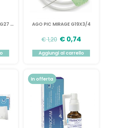
AGO PIC MESOTERAPIA G27 6MM 1PZ
AGO PIC MIRAGE G19X3/4
1
€
0,74
€
1,20
lo
Aggiungi al carrello
In offerta