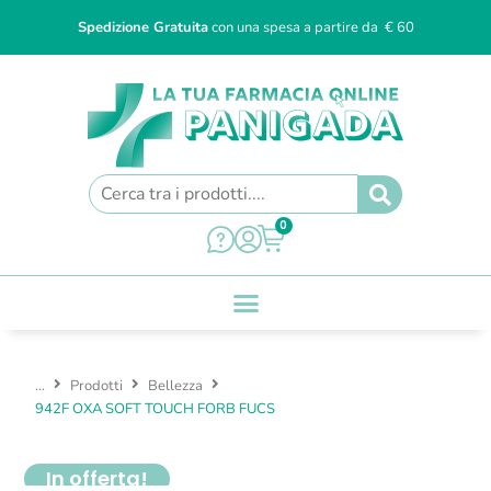
Spedizione Gratuita
con una spesa a partire da € 60
0
...
Prodotti
Bellezza
942F OXA SOFT TOUCH FORB FUCS
In offerta!