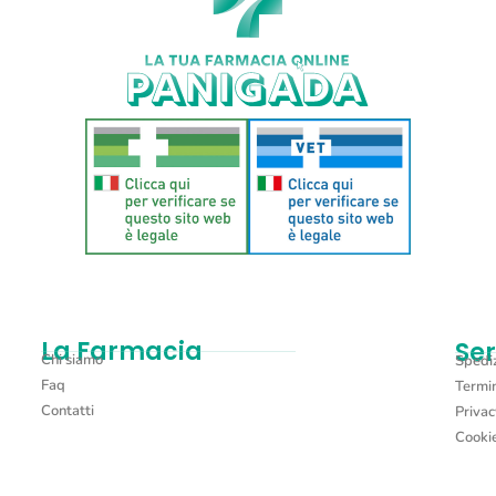
La Farmacia
Ser
Chi siamo
Spediz
Faq
Termin
Contatti
Privac
Cookie