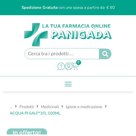
Spedizione Gratuita
con una spesa a partire da € 60
0
...
Prodotti
Medicinali
Igiene e medicazione
ACQUA PI SALF*1FL 100ML
In offerta!