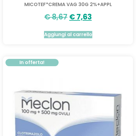
MICOTEF*CREMA VAG 30G 2%+APPL
€
8,67
€
7,63
Aggiungi al carrello
In offerta!