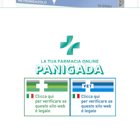
MECLON*10 OVULI VAG 100+500MG
€
18,60
€
16,37
Aggiungi al carrello