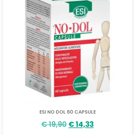
ESI NO DOL 60 CAPSULE
€
19,90
€
14,33