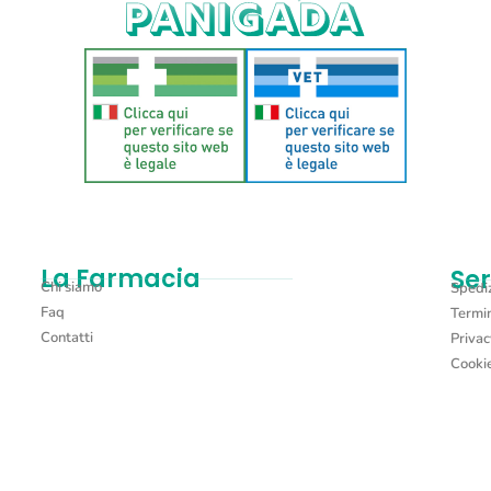
La Farmacia
Ser
Chi siamo
Spediz
Faq
Termin
Contatti
Privac
Cookie