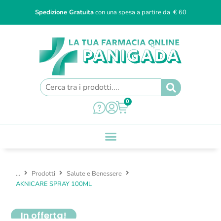
Spedizione Gratuita
con una spesa a partire da € 60
0
...
Prodotti
Salute e Benessere
AKNICARE SPRAY 100ML
In offerta!