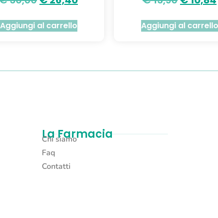
Aggiungi al carrello
Aggiungi al carrell
La Farmacia
Chi siamo
Faq
Contatti