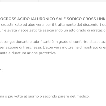
LOCROSS ACIDO IALURONICO SALE SODICO CROSS LINK
co crosslinkato ed aloe vera, per il trattamento del discomfort o
un’elevata viscoelasticità assicurando un alto grado di idratazi
 decongestionanti e lubrificanti è in grado di conferire alla so
ensazione di freschezza. L’aloe vera inoltre ha dimostrato di es
ante e duratura azione protettiva.
i;
 una o più volte al giorno o secondo parere del medico.