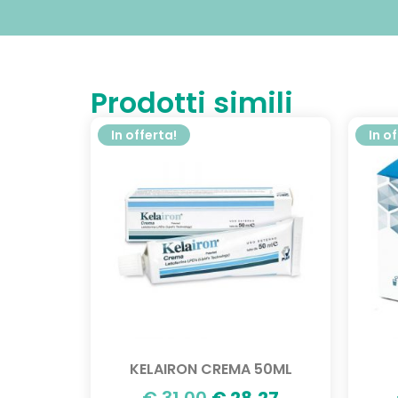
Prodotti simili
In offerta!
In o
KELAIRON CREMA 50ML
€
31,00
€
28,27