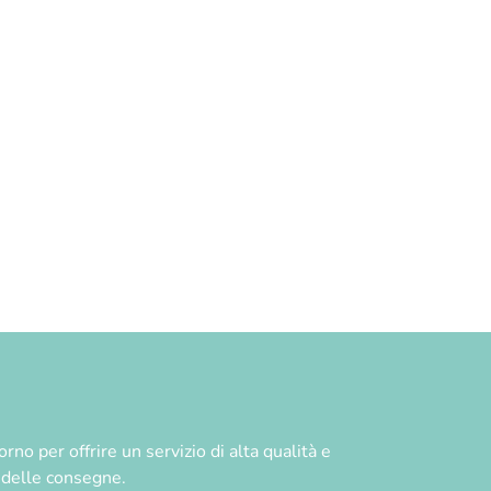
no per offrire un servizio di alta qualità e
à delle consegne.