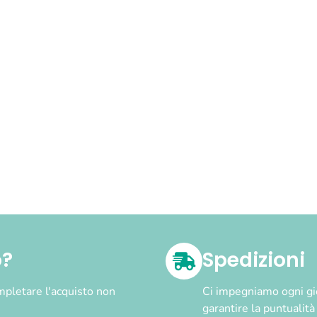
o?
Spedizioni
pletare l'acquisto non
Ci impegniamo ogni gior
garantire la puntualit