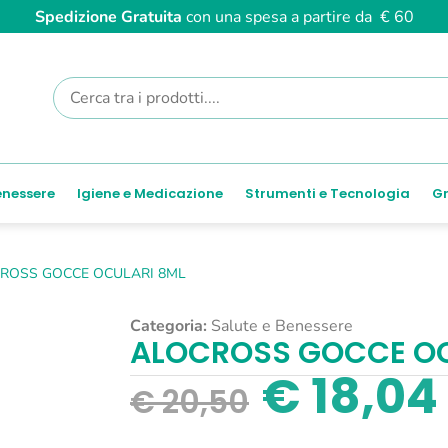
Spedizione Gratuita
con una spesa a partire da € 60
enessere
Igiene e Medicazione
Strumenti e Tecnologia
Gr
ROSS GOCCE OCULARI 8ML
Categoria:
Salute e Benessere
ALOCROSS GOCCE OC
€
18,04
€
20,50