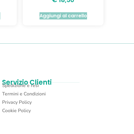
o
Aggiungi al carrello
Servizio Clienti
Spedizione e resi
Termini e Condizioni
Privacy Policy
Cookie Policy