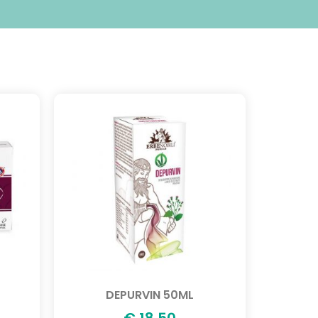
DEPURVIN 50ML
€
18,50