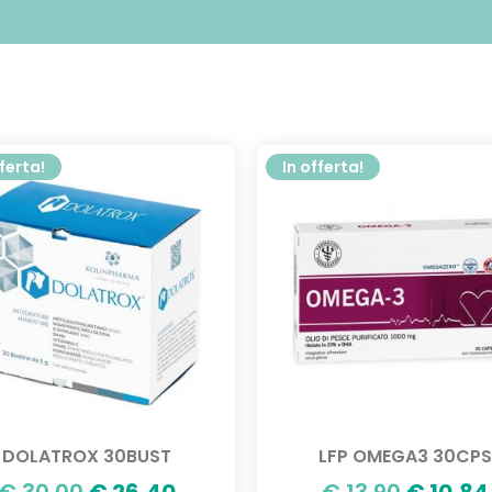
fferta!
In offerta!
DOLATROX 30BUST
LFP OMEGA3 30CPS
€
30,00
€
26,40
€
13,90
€
10,84