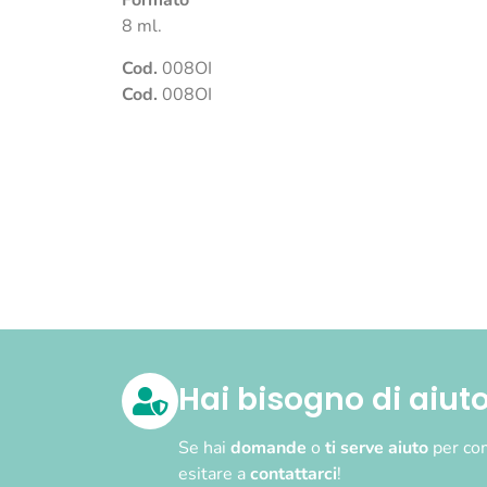
Formato
8 ml.
Cod.
008OI
Cod.
008OI
Hai bisogno di aiut
Se hai
domande
o
ti serve aiuto
per com
esitare a
contattarci
!