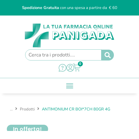
Spedizione Gratuita
con una spesa a partire da € 60
0
...
Prodotti
ANTIMONIUM CR BOI*7CH 80GR 4G
In offerta!