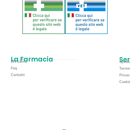
La Farmacia
Ser
Chi siamo
Spediz
Faq
Termin
Contatti
Privac
Cookie