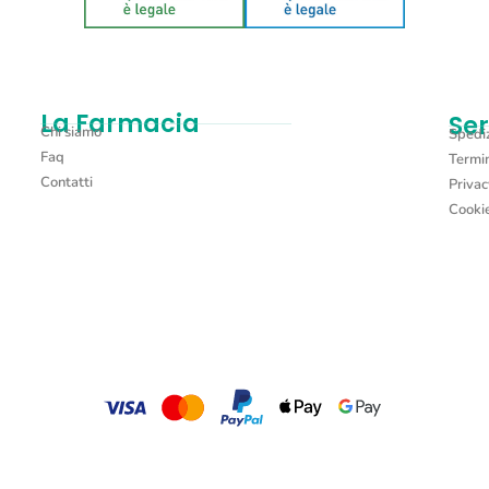
La Farmacia
Ser
Chi siamo
Spediz
Faq
Termin
Contatti
Privac
Cookie