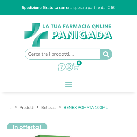
Spedizione Gratuita
con una spesa a partire da € 60
0
...
Prodotti
Bellezza
BENEX POMATA 100ML
In offerta!