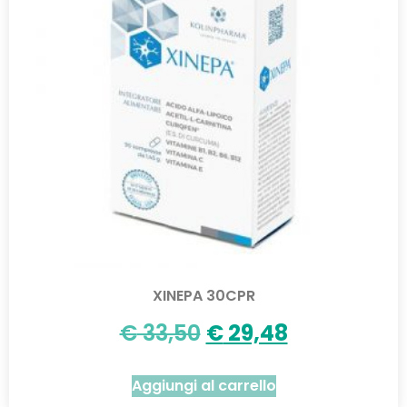
XINEPA 30CPR
€
33,50
€
29,48
Aggiungi al carrello