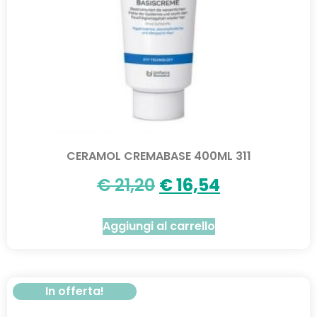
CERAMOL CREMABASE 400ML 311
€
21,20
€
16,54
Aggiungi al carrello
In offerta!