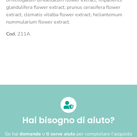
ornithogalum umbellatum flower extract; impatients
glandulifera flower extract; prunus cerasifera flower
extract; clematis vitalba flower extract; heliantemum
nummularium flower extract.
Cod.
211A
Hai bisogno di aiuto?
Se hai
domande
o
ti serve aiuto
per completare l'acquisto