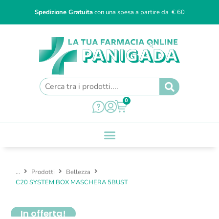
Spedizione Gratuita
con una spesa a partire da € 60
0
...
Prodotti
Bellezza
C20 SYSTEM BOX MASCHERA 5BUST
In offerta!