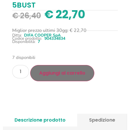
5BUST
€
22,70
€
26,40
Miglior prezzo ultimi 30gg:
€
22,70
Ditta:
DIFA COOPER SpA
Codice prodotto:
904334834
Disponibilità:
7
7 disponibili
Aggiungi al carrello
Descrizione prodotto
Spedizione