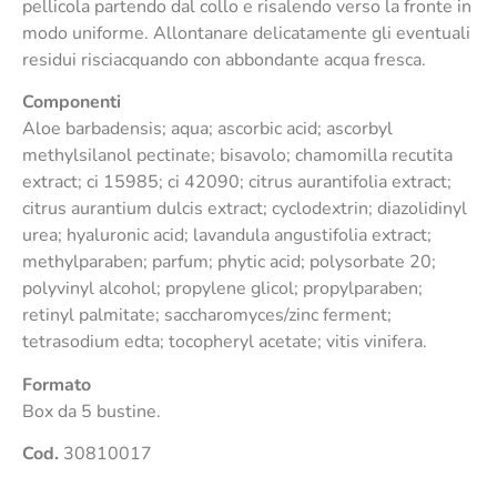
pellicola partendo dal collo e risalendo verso la fronte in
modo uniforme. Allontanare delicatamente gli eventuali
residui risciacquando con abbondante acqua fresca.
Componenti
Aloe barbadensis; aqua; ascorbic acid; ascorbyl
methylsilanol pectinate; bisavolo; chamomilla recutita
extract; ci 15985; ci 42090; citrus aurantifolia extract;
citrus aurantium dulcis extract; cyclodextrin; diazolidinyl
urea; hyaluronic acid; lavandula angustifolia extract;
methylparaben; parfum; phytic acid; polysorbate 20;
polyvinyl alcohol; propylene glicol; propylparaben;
retinyl palmitate; saccharomyces/zinc ferment;
tetrasodium edta; tocopheryl acetate; vitis vinifera.
Formato
Box da 5 bustine.
Cod.
30810017