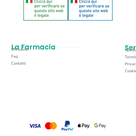
La Farmacia
Ser
Chi siamo
Spediz
Faq
Termin
Contatti
Privac
Cookie