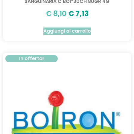
SANGUINARIA C BOI*30CH 80GR 4G
€
8,10
€
7,13
Aggiungi al carrello
In offerta!