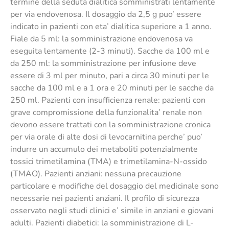
termine della seduta dialitica somministrati lentamente
per via endovenosa. Il dosaggio da 2,5 g puo’ essere
indicato in pazienti con eta’ dialitica superiore a 1 anno.
Fiale da 5 ml: la somministrazione endovenosa va
eseguita lentamente (2-3 minuti). Sacche da 100 ml e
da 250 ml: la somministrazione per infusione deve
essere di 3 ml per minuto, pari a circa 30 minuti per le
sacche da 100 ml e a 1 ora e 20 minuti per le sacche da
250 ml. Pazienti con insufficienza renale: pazienti con
grave compromissione della funzionalita’ renale non
devono essere trattati con la somministrazione cronica
per via orale di alte dosi di levocarnitina perche’ puo’
indurre un accumulo dei metaboliti potenzialmente
tossici trimetilamina (TMA) e trimetilamina-N-ossido
(TMAO). Pazienti anziani: nessuna precauzione
particolare e modifiche del dosaggio del medicinale sono
necessarie nei pazienti anziani. Il profilo di sicurezza
osservato negli studi clinici e’ simile in anziani e giovani
adulti. Pazienti diabetici: la somministrazione di L-