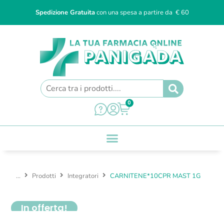
Spedizione Gratuita
con una spesa a partire da € 60
0
...
Prodotti
Integratori
CARNITENE*10CPR MAST 1G
In offerta!