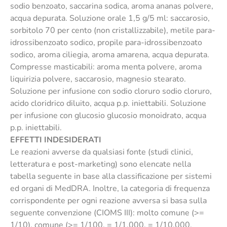
sodio benzoato, saccarina sodica, aroma ananas polvere,
acqua depurata. Soluzione orale 1,5 g/5 ml: saccarosio,
sorbitolo 70 per cento (non cristallizzabile), metile para-
idrossibenzoato sodico, propile para-idrossibenzoato
sodico, aroma ciliegia, aroma amarena, acqua depurata.
Compresse masticabili: aroma menta polvere, aroma
liquirizia polvere, saccarosio, magnesio stearato.
Soluzione per infusione con sodio cloruro sodio cloruro,
acido cloridrico diluito, acqua p.p. iniettabili. Soluzione
per infusione con glucosio glucosio monoidrato, acqua
p.p. iniettabili.
EFFETTI INDESIDERATI
Le reazioni avverse da qualsiasi fonte (studi clinici,
letteratura e post-marketing) sono elencate nella
tabella seguente in base alla classificazione per sistemi
ed organi di MedDRA. Inoltre, la categoria di frequenza
corrispondente per ogni reazione avversa si basa sulla
seguente convenzione (CIOMS III): molto comune (>=
1/10), comune (>= 1/100, = 1/1.000, = 1/10.000,