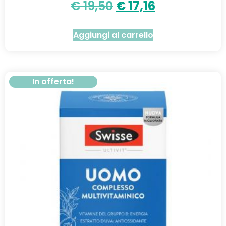
€
19,50
€
17,16
Aggiungi al carrello
In offerta!