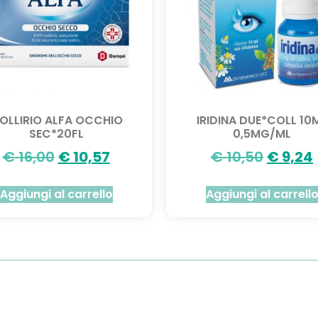
OLLIRIO ALFA OCCHIO
IRIDINA DUE*COLL 10
SEC*20FL
0,5MG/ML
€
16,00
€
10,57
€
10,50
€
9,24
Aggiungi al carrello
Aggiungi al carrell