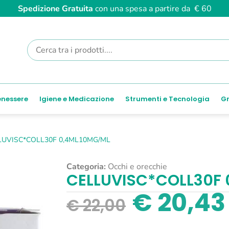
Spedizione Gratuita
con una spesa a partire da € 60
enessere
Igiene e Medicazione
Strumenti e Tecnologia
Gr
LUVISC*COLL30F 0,4ML10MG/ML
Categoria:
Occhi e orecchie
CELLUVISC*COLL30F
€
20,43
€
22,00