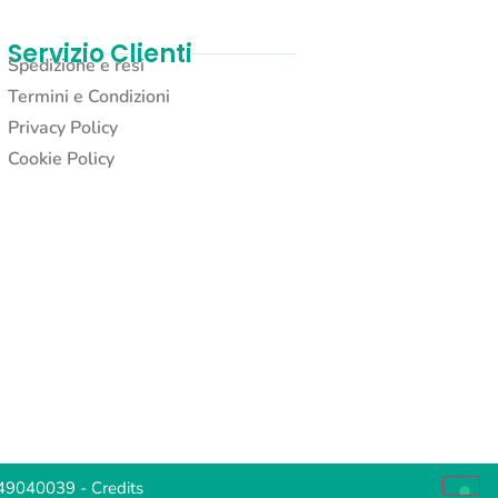
Servizio Clienti
Spedizione e resi
Termini e Condizioni
Privacy Policy
Cookie Policy
2049040039 -
Credits