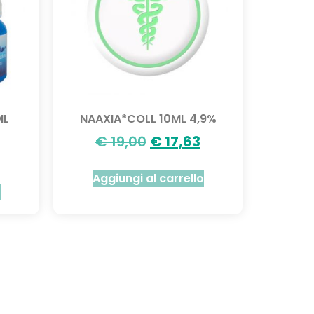
ML
NAAXIA*COLL 10ML 4,9%
€
19,00
€
17,63
Aggiungi al carrello
o