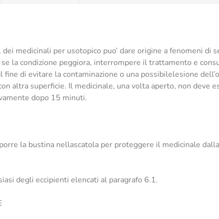
 dei medicinali per usotopico puo’ dare origine a fenomeni di se
oo se la condizione peggiora, interrompere il trattamento e con
 al fine di evitare la contaminazione o una possibilelesione del
con altra superficie. Il medicinale, una volta aperto, non deve es
uovamente dopo 15 minuti.
porre la bustina nellascatola per proteggere il medicinale dalla
siasi degli eccipienti elencati al paragrafo 6.1.
E