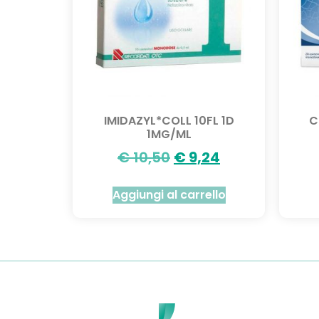
IMIDAZYL*COLL 10FL 1D
C
1MG/ML
€
10,50
€
9,24
Aggiungi al carrello