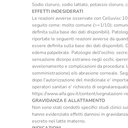
Sodio cloruro, sodio lattato, potassio cloruro, ca
EFFETTI INDESIDERATI
Le reazioni avverse osservate con Celluvisc 10 m
seguito come: molto comune (>=1/10); comune
definita sulla base dei dati disponibili). Patol
riportate le seguenti reazioni avverse da quand
essere definita sulla base dei dati disponibili. 
edema palpebrale. Patologie dell'occhio: secrez
sensazione dicorpo estraneo negli occhi, iperem
avvelenamento e complicazioni da procedura: les
somministrazione) e/o abrasione corneale. Segn
dopo l'autorizzazione del medicinale e' import
operatori sanitari e' richiesto di segnalarequal
https://www.aifa.gov.it/content/segnalazioni-r
GRAVIDANZA E ALLATTAMENTO
Non sono stati condotti specifici studi clinici s
hanno evidenziato effetti dannosi in gravidanz
escreto nel latte materno.