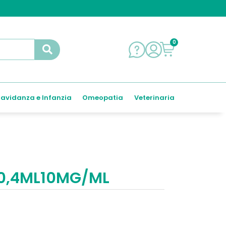
0
avidanza e Infanzia
Omeopatia
Veterinaria
 0,4ML10MG/ML