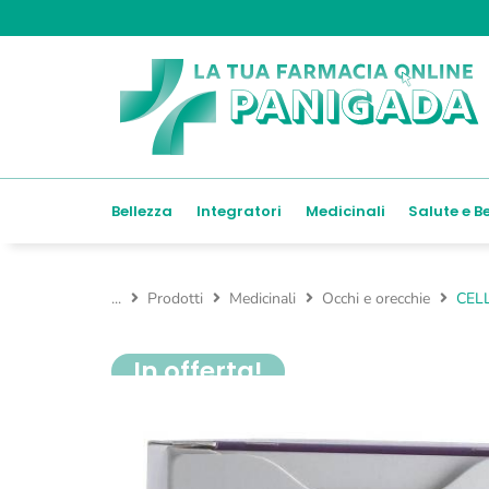
Bellezza
Integratori
Medicinali
Salute e B
...
Prodotti
Medicinali
Occhi e orecchie
CEL
In offerta!