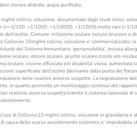
lcio cloruro diidrato, acqua purificata.
g/ml collirio, soluzione, documentate dagli studi clinici, sono 
 (>=1/100, =1/1000, =1/10000, <1/1000);molto raro (<1/1000
ogie dell'occhio. Comune: irritazione oculare incluso bruciore e 
o Celluvisc 10mg/ml collirio, soluzione e' commercializzato; la
Disturbi del Sistema Immunitario: ipersensibilita', inclusa aller
ione oculare, dolore oculare, prurito oculare,croste e/o residu
ia oculare, visione offuscata e/o disabilita' visiva, aumentata 
ione superficiale dell'occhio (derivante dalla punta del flacon
alazione delle reazioni avverse sospette. La segnalazione dell
ante, in quanto permette un monitoraggio continuo del rapporto 
siasi reazione avversa sospetta tramite il sistema nazionale di s
eazioniavverse.
ull’uso di Celluvisc10 mg/ml collirio, soluzione in gravidanza e a
a.A causa dello scarso assorbimento sistemico e’ improbabile c