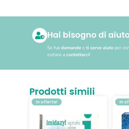
Hai bisogno di aiut
Se hai
domande
o
ti serve aiuto
per com
esitare a
contattarci
!
Prodotti simili
In offerta!
In o