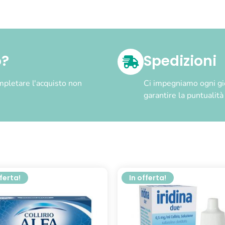
o?
Spedizioni
pletare l'acquisto non
Ci impegniamo ogni gior
garantire la puntualit
fferta!
In offerta!