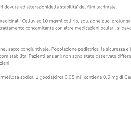
 dovute ad alterazionidella stabilita’ del film lacrimale.
edicinali. Celluvisc 10 mg/ml collirio, soluzione puo’ prolungar
trattamento concomitante con altre medicazioni oculari, si devo
el sacco congiuntivale. Popolazione pediatrica: la sicurezza e l’
cora stabilita. Pazienti anziani: non sono state osservate differe
ziani.
mellosa sodica. 1 goccia(circa 0,05 ml) contiene 0,5 mg di Ca