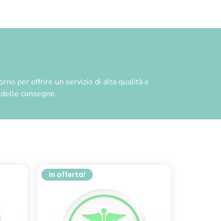
no per offrire un servizio di alta qualità e
à delle consegne.
In offerta!