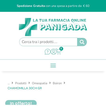
Spedizione Gratuita
con una spesa a partire da € 60
0
...
Prodotti
Omeopatia
Boiron
CHAMOMILLA 30CH GR
In offerta!