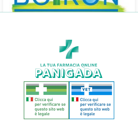
EUPATORIUM P BOI*7CH80GR
€
8,10
€
6,71
Aggiungi al carrello