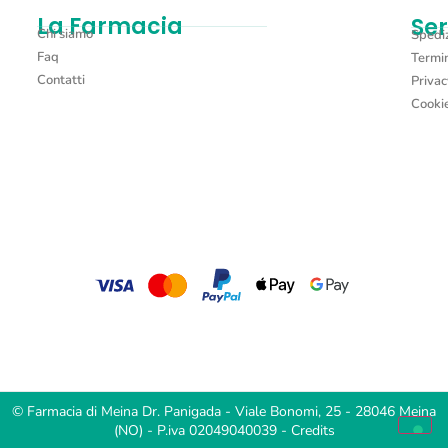
La Farmacia
Ser
Chi siamo
Spediz
Faq
Termin
Contatti
Privac
Cookie
© Farmacia di Meina Dr. Panigada - Viale Bonomi, 25 - 28046 Meina
(NO) - P.iva 02049040039 -
Credits