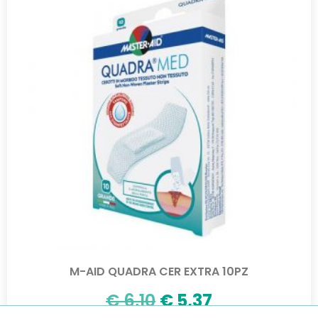
M-AID QUADRA CER EXTRA 10PZ
€
6,10
€
5,37