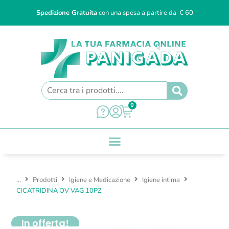
Spedizione Gratuita
con una spesa a partire da € 60
0
...
Prodotti
Igiene e Medicazione
Igiene intima
CICATRIDINA OV VAG 10PZ
In offerta!