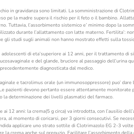
al rischio in gravidanza sono limitati. La somministrazione di Cl
eso pe la madre supera il rischio per il feto o il bambino. Allat
erno. Tuttavia, l’assorbimento sistemico e’ minimo dopo la somm
tilizzato durante l’allattamento con latte materno. Fertilita’: n
ue gli studi sugli animali non hanno mostrato effetti sulla tossi
 adolescenti di eta’superiore ai 12 anni, per il trattamento di si
cosavaginale e del glande, bruciore al passaggio dell’urina qua
a precedentemente diagnosticata dal medico.
aginale e tacrolimus orale (un immunosoppressore) puo’ dare lu
 Le pazienti devono pertanto essere attentamente monitorate pe
o la determinazione dei livelli plasmatici del farmaco.
 ai 12 anni: la crema(5 g circa) va introdotta, con l’ausilio dell
era, al momento di coricarsi, per 3 giorni consecutivi. Se neces
Candida applicare uno strato sottile di Clotrimazolo EG 2-3 volte
care la crema anche sul prepuzio. Facilitare l’assorbimento dell