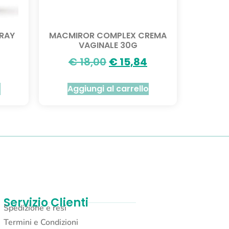
PRAY
MACMIROR COMPLEX CREMA
VAGINALE 30G
€
18,00
€
15,84
o
Aggiungi al carrello
Servizio Clienti
Spedizione e resi
Termini e Condizioni