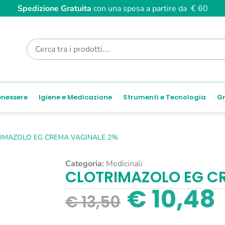
Spedizione Gratuita
con una spesa a partire da € 60
enessere
Igiene e Medicazione
Strumenti e Tecnologia
Gr
IMAZOLO EG CREMA VAGINALE 2%
Categoria:
Medicinali
CLOTRIMAZOLO EG C
€
10,48
€
13,50