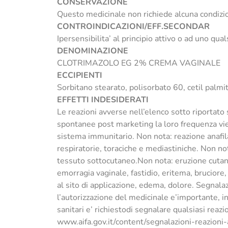
CONSERVAZIONE
Questo medicinale non richiede alcuna condizio
CONTROINDICAZIONI/EFF.SECONDAR
Ipersensibilita’ al principio attivo o ad uno qual
DENOMINAZIONE
CLOTRIMAZOLO EG 2% CREMA VAGINALE
ECCIPIENTI
Sorbitano stearato, polisorbato 60, cetil palmit
EFFETTI INDESIDERATI
Le reazioni avverse nell’elenco sotto riportat
spontanee post marketing la loro frequenza vien
sistema immunitario. Non nota: reazione anafila
respiratorie, toraciche e mediastiniche. Non no
tessuto sottocutaneo.Non nota: eruzione cutanea
emorragia vaginale, fastidio, eritema, bruciore,
al sito di applicazione, edema, dolore. Segnala
l’autorizzazione del medicinale e’importante, 
sanitari e’ richiestodi segnalare qualsiasi reaz
www.aifa.gov.it/content/segnalazioni-reazioni-