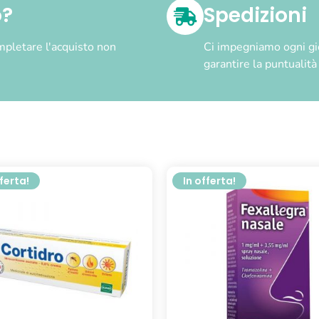
o?
Spedizioni
pletare l'acquisto non
Ci impegniamo ogni gior
garantire la puntualit
fferta!
In offerta!