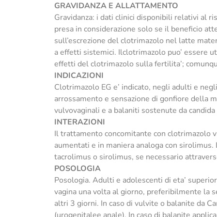
GRAVIDANZA E ALLATTAMENTO
Gravidanza: i dati clinici disponibili relativi 
presa in considerazione solo se il beneficio att
sull’escrezione del clotrimazolo nel latte mat
a effetti sistemici. Ilclotrimazolo puo’ essere u
effetti del clotrimazolo sulla fertilita’; comunq
INDICAZIONI
Clotrimazolo EG e’ indicato, negli adulti e negli
arrossamento e sensazione di gonfiore della mu
vulvovaginali e a balaniti sostenute da candid
INTERAZIONI
Il trattamento concomitante con clotrimazolo v
aumentati e in maniera analoga con sirolimus.
tacrolimus o sirolimus, se necessario attravers
POSOLOGIA
Posologia. Adulti e adolescenti di eta’ superiore
vagina una volta al giorno, preferibilmente la s
altri 3 giorni. In caso di vulvite o balanite da 
(urogenitalee anale). In caso di balanite appli