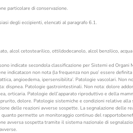
ne particolare di conservazione.
siasi degli eccipienti, elencati al paragrafo 6.1.
ato, alcol cetostearilico, ottildodecanolo, alcol benzilico, acqu
o sono indicate secondola classificazione per Sistemi ed Organ
e indicatacon non nota (la frequenza non puo’ essere definita su
ttica, angioedema, ipersensibilita’. Patologie vascolari. Non n
ta: dispnea. Patologie gastrointestinali. Non nota: dolore addo
, orticaria. Patologie dell’apparato riproduttivo e della mamme
 prurito, dolore. Patologie sistemiche e condizioni relative all
zione delle reazioni avverse sospette. La segnalazione delle re
in quanto permette un monitoraggio continuo del rapportobenefic
ione avversa sospetta tramite il sistema nazionale di segnalazion
avverse.