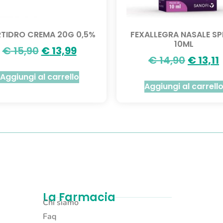
TIDRO CREMA 20G 0,5%
FEXALLEGRA NASALE S
10ML
€
15,90
€
13,99
€
14,90
€
13,11
Aggiungi al carrello
Aggiungi al carrell
La Farmacia
Chi siamo
Faq