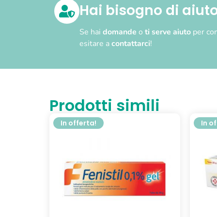
Hai bisogno di aiut
Se hai
domande
o
ti serve aiuto
per com
esitare a
contattarci
!
Prodotti simili
In offerta!
In o