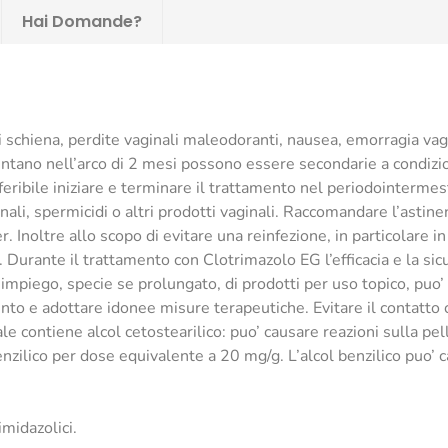
Hai Domande?
i schiena, perdite vaginali maleodoranti, nausea, emorragia vagi
resentano nell’arco di 2 mesi possono essere secondarie a condiz
eferibile iniziare e terminare il trattamento nel periodointerme
li, spermicidi o altri prodotti vaginali. Raccomandare l’astinen
 Inoltre allo scopo di evitare una reinfezione, in particolare i
Durante il trattamento con Clotrimazolo EG l’efficacia e la sic
’impiego, specie se prolungato, di prodotti per uso topico, puo’
nto e adottare idonee misure terapeutiche. Evitare il contatto c
e contiene alcol cetostearilico: puo’ causare reazioni sulla pell
ilico per dose equivalente a 20 mg/g. L’alcol benzilico puo’ cau
imidazolici.