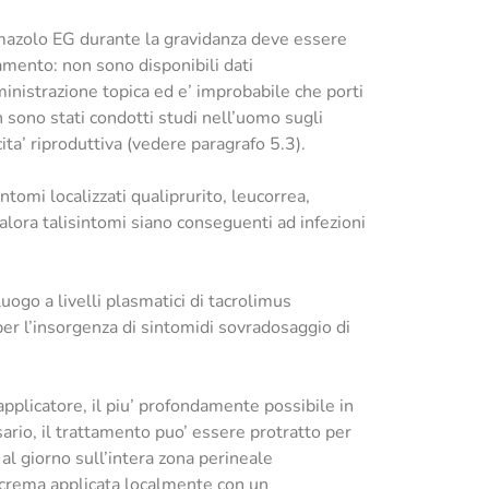
otrimazolo EG durante la gravidanza deve essere
tamento: non sono disponibili dati
inistrazione topica ed e’ improbabile che porti
on sono stati condotti studi nell’uomo sugli
cita’ riproduttiva (vedere paragrafo 5.3).
ntomi localizzati qualiprurito, leucorrea,
lora talisintomi siano conseguenti ad infezioni
ogo a livelli plasmatici di tacrolimus
r l’insorgenza di sintomidi sovradosaggio di
’applicatore, il piu’ profondamente possibile in
sario, il trattamento puo’ essere protratto per
 al giorno sull’intera zona perineale
a crema applicata localmente con un