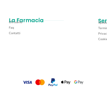
La Farmacia
Ser
Chi siamo
Spediz
Faq
Termin
Contatti
Privac
Cookie