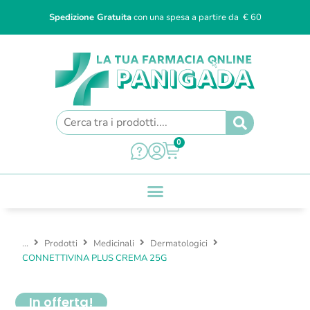
Spedizione Gratuita
con una spesa a partire da € 60
0
...
Prodotti
Medicinali
Dermatologici
CONNETTIVINA PLUS CREMA 25G
In offerta!