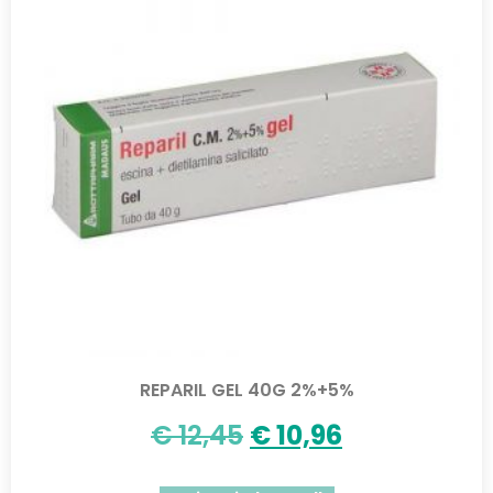
REPARIL GEL 40G 2%+5%
€
12,45
€
10,96