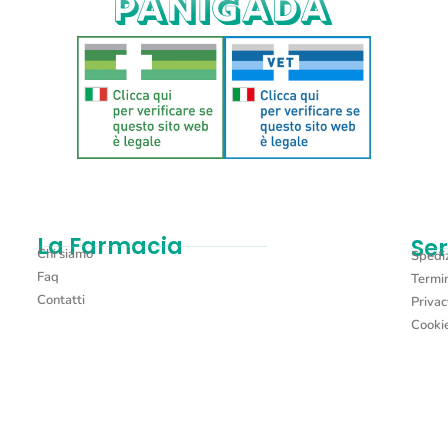
La Farmacia
Ser
Chi siamo
Spediz
Faq
Termin
Contatti
Privac
Cookie