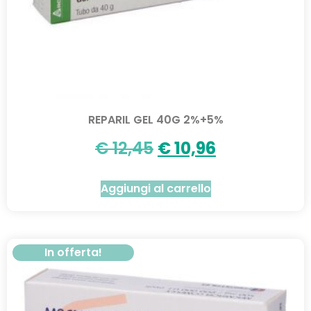
REPARIL GEL 40G 2%+5%
€
12,45
€
10,96
Aggiungi al carrello
In offerta!