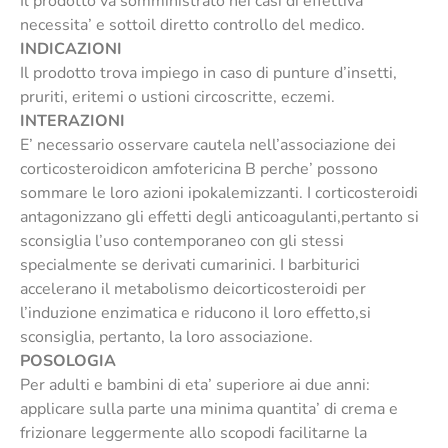
Il prodotto va somministrato nei casi di effettiva
necessita’ e sottoil diretto controllo del medico.
INDICAZIONI
Il prodotto trova impiego in caso di punture d’insetti,
pruriti, eritemi o ustioni circoscritte, eczemi.
INTERAZIONI
E’ necessario osservare cautela nell’associazione dei
corticosteroidicon amfotericina B perche’ possono
sommare le loro azioni ipokalemizzanti. I corticosteroidi
antagonizzano gli effetti degli anticoagulanti,pertanto si
sconsiglia l’uso contemporaneo con gli stessi
specialmente se derivati cumarinici. I barbiturici
accelerano il metabolismo deicorticosteroidi per
l’induzione enzimatica e riducono il loro effetto,si
sconsiglia, pertanto, la loro associazione.
POSOLOGIA
Per adulti e bambini di eta’ superiore ai due anni:
applicare sulla parte una minima quantita’ di crema e
frizionare leggermente allo scopodi facilitarne la