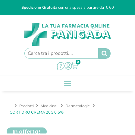
Spedizione Gratuita
con una spesa a partire da € 60
0
...
Prodotti
Medicinali
Dermatologici
CORTIDRO CREMA 20G 0,5%
In offerta!