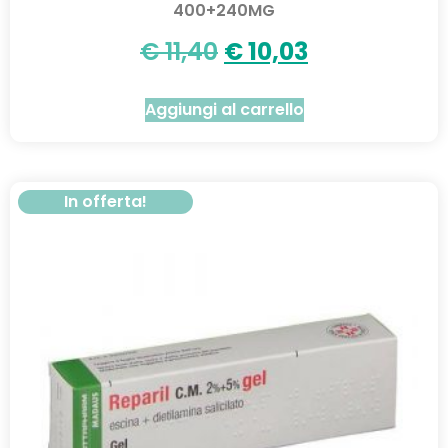
400+240MG
€
11,40
€
10,03
Aggiungi al carrello
In offerta!