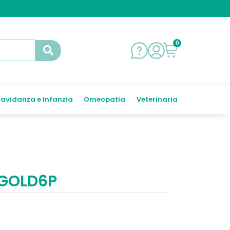
0
avidanza e Infanzia
Omeopatia
Veterinaria
 GOLD6P