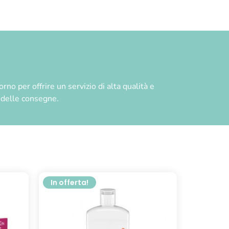
no per offrire un servizio di alta qualità e
à delle consegne.
In offerta!