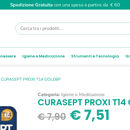
Spedizione Gratuita
con una spesa a partire da € 60
enessere
Igiene e Medicazione
Strumenti e Tecnologia
Gr
CURASEPT PROXI T14 GOLD6P
Categoria:
Igiene e Medicazione
CURASEPT PROXI T14
€
7,51
€
7,90