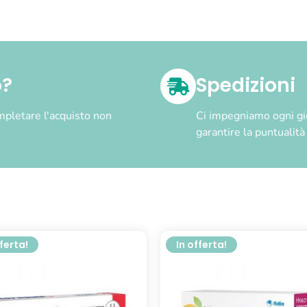
o?
Spedizioni
pletare l'acquisto non
Ci impegniamo ogni gior
garantire la puntualit
fferta!
In offerta!