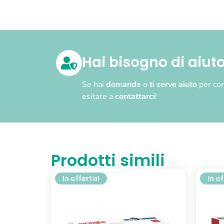
Hai bisogno di aiut
Se hai
domande
o
ti serve aiuto
per com
esitare a
contattarci
!
Prodotti simili
In offerta!
In o