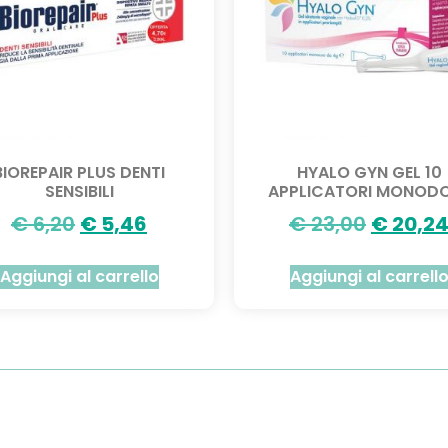
BIOREPAIR PLUS DENTI
HYALO GYN GEL 10
SENSIBILI
APPLICATORI MONOD
€
6,20
€
5,46
€
23,00
€
20,2
Aggiungi al carrello
Aggiungi al carrell