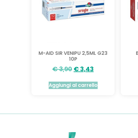
M-AID SIR VENIPU 2,5ML G23
10P
€
3,90
€
3,43
Aggiungi al carrello