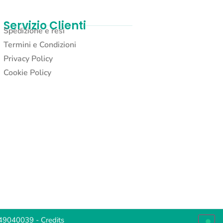
Servizio Clienti
Spedizione e resi
Termini e Condizioni
Privacy Policy
Cookie Policy
2049040039 -
Credits