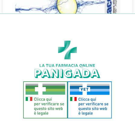
PEACETIL 30CPR
€
29,90
Aggiungi al carrello