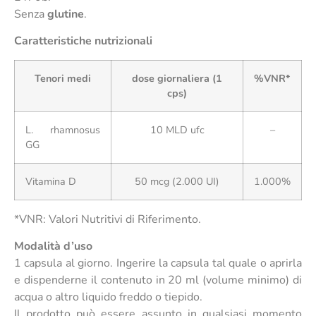
Senza
glutine
.
Caratteristiche nutrizionali
Tenori medi
dose giornaliera (1
%VNR*
cps)
L. rhamnosus
10 MLD ufc
–
GG
Vitamina D
50 mcg (2.000 UI)
1.000%
*VNR: Valori Nutritivi di Riferimento.
Modalità d’uso
1 capsula al giorno. Ingerire la capsula tal quale o aprirla
e dispenderne il contenuto in 20 ml (volume minimo) di
acqua o altro liquido freddo o tiepido.
Il prodotto può essere assunto in qualsiasi momento