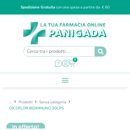
Spedizione Gratuita
con una spesa a partire da € 60
0
...
Prodotti
Senza categoria
DICOFLOR IBDIMMUNO 30CPS
In offerta!