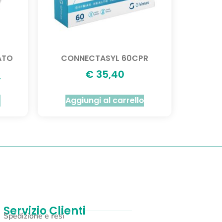
ATO
CONNECTASYL 60CPR
4
€
35,40
o
Aggiungi al carrello
Servizio Clienti
Spedizione e resi