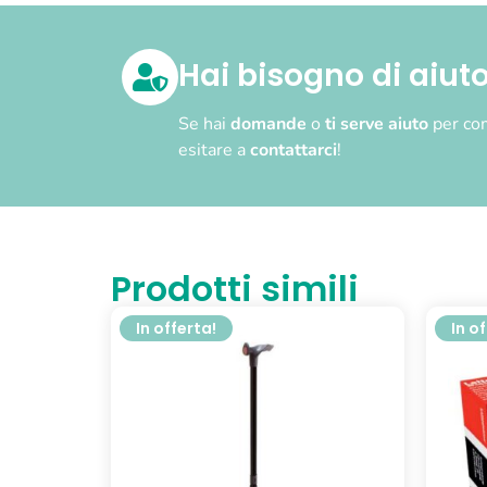
Hai bisogno di aiut
Se hai
domande
o
ti serve aiuto
per com
esitare a
contattarci
!
Prodotti simili
In offerta!
In o