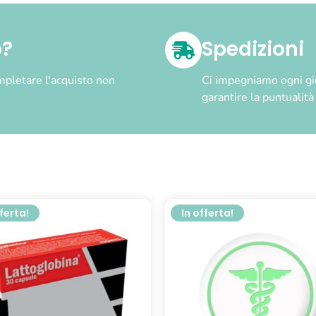
o?
Spedizioni
pletare l'acquisto non
Ci impegniamo ogni gior
garantire la puntualit
fferta!
In offerta!