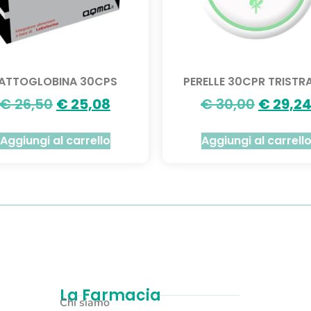
ATTOGLOBINA 30CPS
PERELLE 30CPR TRISTR
€
26,50
€
25,08
€
30,00
€
29,2
Aggiungi al carrello
Aggiungi al carrell
La Farmacia
Chi siamo