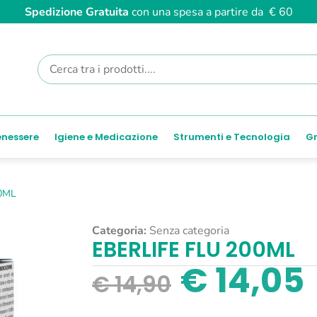
Spedizione Gratuita
con una spesa a partire da € 60
enessere
Igiene e Medicazione
Strumenti e Tecnologia
Gr
0ML
Categoria:
Senza categoria
EBERLIFE FLU 200ML
€
14,05
€
14,90