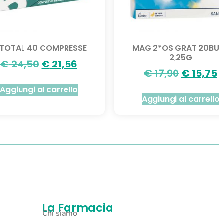
ETOTAL 40 COMPRESSE
MAG 2*OS GRAT 20BU
2,25G
€
24,50
€
21,56
€
17,90
€
15,75
Aggiungi al carrello
Aggiungi al carrell
La Farmacia
Chi siamo