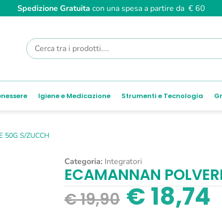
Spedizione Gratuita
con una spesa a partire da € 60
enessere
Igiene e Medicazione
Strumenti e Tecnologia
Gr
 50G S/ZUCCH
Categoria:
Integratori
ECAMANNAN POLVER
€
18,74
€
19,90