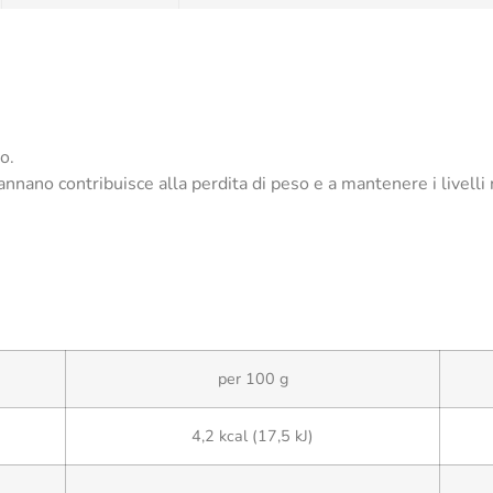
o.
annano contribuisce alla perdita di peso e a mantenere i livelli
per 100 g
4,2 kcal (17,5 kJ)
–