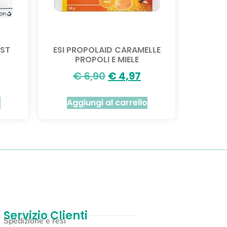
ST
ESI PROPOLAID CARAMELLE
PROPOLI E MIELE
€
6,90
€
4,97
o
Aggiungi al carrello
Servizio Clienti
Spedizione e resi