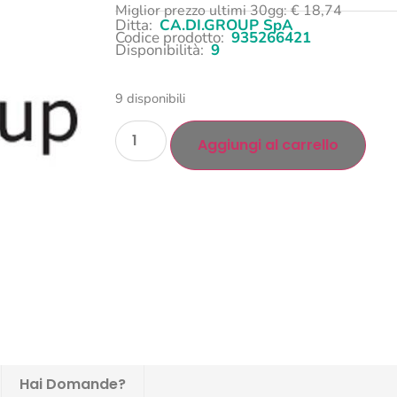
Miglior prezzo ultimi 30gg:
€
18,74
Ditta:
CA.DI.GROUP SpA
Codice prodotto:
935266421
Disponibilità:
9
9 disponibili
Aggiungi al carrello
Hai Domande?