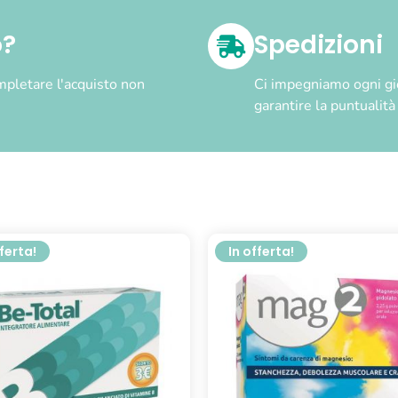
o?
Spedizioni
pletare l'acquisto non
Ci impegniamo ogni gior
garantire la puntualit
fferta!
In offerta!