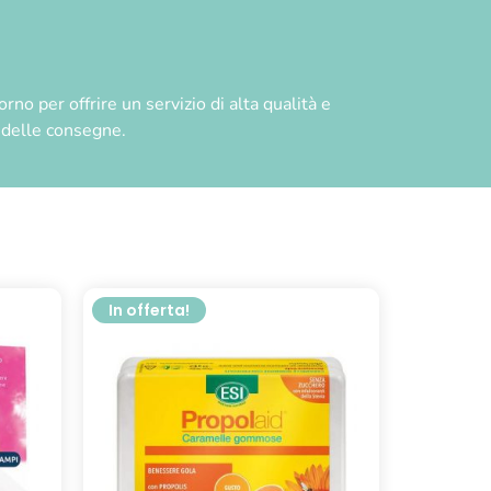
no per offrire un servizio di alta qualità e
à delle consegne.
In offerta!