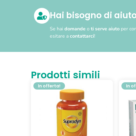
Hai bisogno di aiut
Se hai
domande
o
ti serve aiuto
per com
esitare a
contattarci
!
Prodotti simili
In offerta!
In o