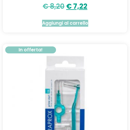
€
8,20
€
7,22
Aggiungi al carrello
In offerta!