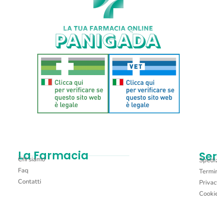
La Farmacia
Ser
Chi siamo
Spediz
Faq
Termin
Contatti
Privac
Cookie