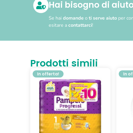
Hai bisogno di aiut
Se hai
domande
o
ti serve aiuto
per com
esitare a
contattarci
!
Prodotti simili
In offerta!
In o