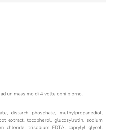
 ad un massimo di 4 volte ogni giorno.
oate, distarch phosphate, methylpropanediol,
ot extract, tocopherol, glucosylrutin, sodium
um chloride, trisodium EDTA, caprylyl glycol,