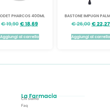
ODET PHARCOS 400ML
BASTONE IMPUGN PALM
€
19,90
€
18,69
€
26,00
€
22,27
Aggiungi al carrello
Aggiungi al carrell
La Farmacia
Chi siamo
Faq