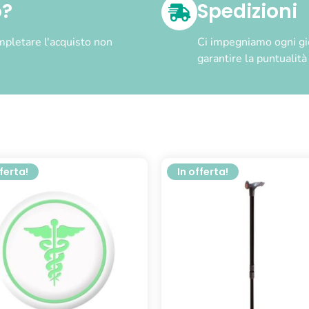
o?
Spedizioni
pletare l'acquisto non
Ci impegniamo ogni gior
garantire la puntualit
fferta!
In offerta!