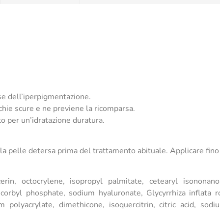
se dell’iperpigmentazione.
chie scure e ne previene la ricomparsa.
o per un’idratazione duratura.
la pelle detersa prima del trattamento abituale. Applicare fino
erin, octocrylene, isopropyl palmitate, cetearyl isononan
corbyl phosphate, sodium hyaluronate, Glycyrrhiza inflata ro
 polyacrylate, dimethicone, isoquercitrin, citric acid, sodi