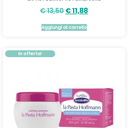
€
13,50
€
11,88
Aggiungi al carrello
In offerta!