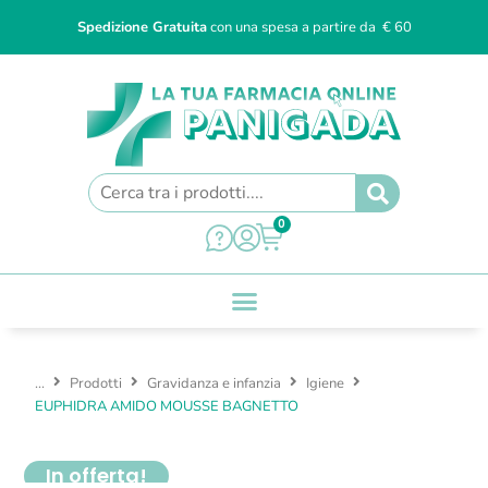
Spedizione Gratuita
con una spesa a partire da € 60
0
...
Prodotti
Gravidanza e infanzia
Igiene
EUPHIDRA AMIDO MOUSSE BAGNETTO
In offerta!