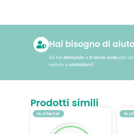
Hai bisogno di aiut
Se hai
domande
o
ti serve aiuto
per com
esitare a
contattarci
!
Prodotti simili
In offerta!
In o