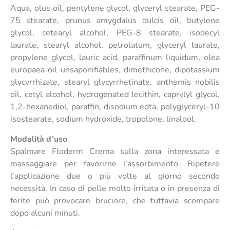
Aqua, olus oil, pentylene glycol, glyceryl stearate, PEG-
75 stearate, prunus amygdalus dulcis oil, butylene
glycol, cetearyl alcohol, PEG-8 stearate, isodecyl
laurate, stearyl alcohol, petrolatum, glyceryl laurate,
propylene glycol, lauric acid, paraffinum liquidum, olea
europaea oil unsaponifiables, dimethicone, dipotassium
glycyrrhizate, stearyl glycyrrhetinate, anthemis nobilis
oil, cetyl alcohol, hydrogenated lecithin, caprylyl glycol,
1,2-hexanediol, paraffin, disodium edta, polyglyceryl-10
isostearate, sodium hydroxide, tropolone, linalool.
Modalità d’uso
Spalmare Floderm Crema sulla zona interessata e
massaggiare per favorirne l’assorbimento. Ripetere
l’applicazione due o più volte al giorno secondo
necessità. In caso di pelle molto irritata o in presenza di
ferite può provocare bruciore, che tuttavia scompare
dopo alcuni minuti.