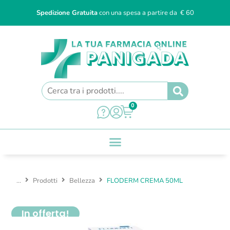
Spedizione Gratuita
con una spesa a partire da € 60
0
...
Prodotti
Bellezza
FLODERM CREMA 50ML
In offerta!