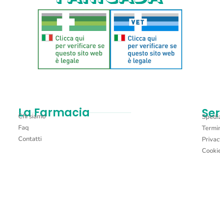
La Farmacia
Ser
Chi siamo
Spediz
Faq
Termin
Contatti
Privac
Cookie