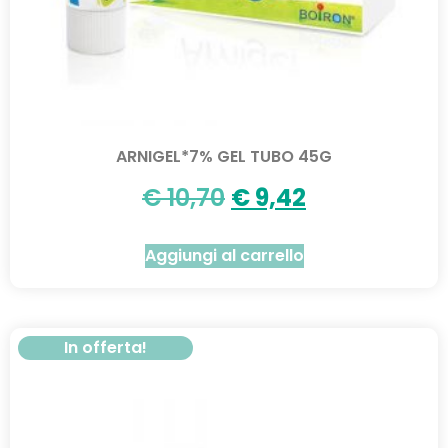
ARNIGEL*7% GEL TUBO 45G
€
10,70
€
9,42
Aggiungi al carrello
In offerta!