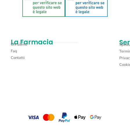
La Farmacia
Ser
Chi siamo
Spediz
Faq
Termin
Contatti
Privac
Cookie