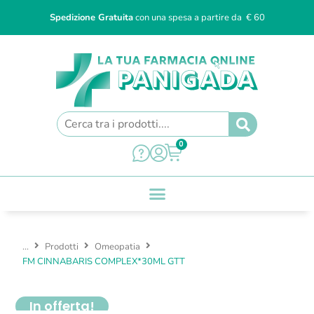
Spedizione Gratuita
con una spesa a partire da € 60
0
...
Prodotti
Omeopatia
FM CINNABARIS COMPLEX*30ML GTT
In offerta!