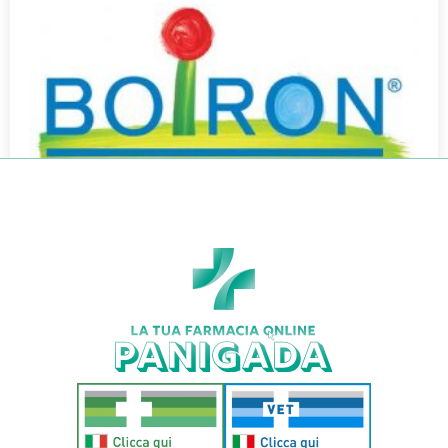
NUX VOMICA BOI*30CH 80GR 4G
€
7,90
€
6,95
Aggiungi al carrello