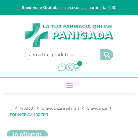
Spedizione Gratuita
con una spesa a partire da € 60
0
...
Prodotti
Gravidanza e infanzia
Gravidanza
FOLINGRAV 100CPR
In offerta!