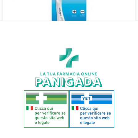
CLEARBLUE RILEVAZIONE RAPIDA1P
€
13,00
€
9,75
Aggiungi al carrello