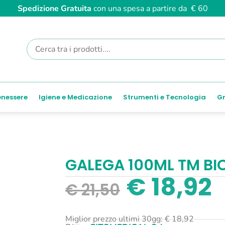
Spedizione Gratuita
con una spesa a partire da € 60
enessere
Igiene e Medicazione
Strumenti e Tecnologia
Gr
GALEGA 100ML TM BI
€
18,92
€
21,50
Miglior prezzo ultimi 30gg:
€
18,92