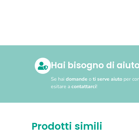
Hai bisogno di aiut
Se hai
domande
o
ti serve aiuto
per com
esitare a
contattarci
!
Prodotti simili