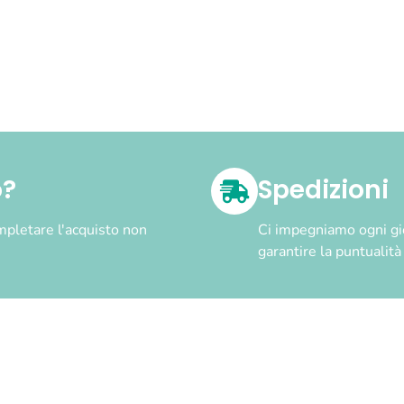
o?
Spedizioni
pletare l'acquisto non
Ci impegniamo ogni gior
garantire la puntualit