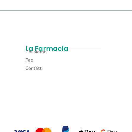
La Farmacia
Chi siamo
Faq
Contatti