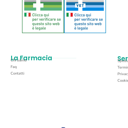
La Farmacia
Ser
Chi siamo
Spediz
Faq
Termin
Contatti
Privac
Cookie