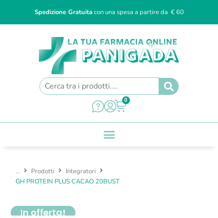
Spedizione Gratuita
con una spesa a partire da € 60
0
...
Prodotti
Integratori
GH PROTEIN PLUS CACAO 20BUST
In offerta!