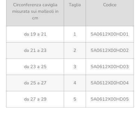
Circonferenza caviglia
Taglia
Codice
misurata sui malleoli in
cm
da 19 a 21
1
5A0612X00HD01
da 21 a 23
2
5A0612X00HD02
da 23 a 25
3
5A0612X00HD03
da 25 a 27
4
5A0612X00HD04
da 27 a 29
5
5A0612X00HD05