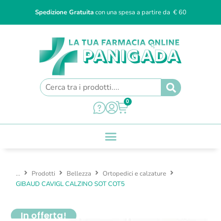
Spedizione Gratuita
con una spesa a partire da € 60
0
...
Prodotti
Bellezza
Ortopedici e calzature
GIBAUD CAVIGL CALZINO SOT COT5
In offerta!