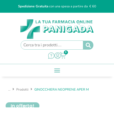
Spedizione Gratuita
con una spesa a partire da € 60
0
...
Prodotti
GINOCCHIERA NEOPRENE APER M
In offerta!