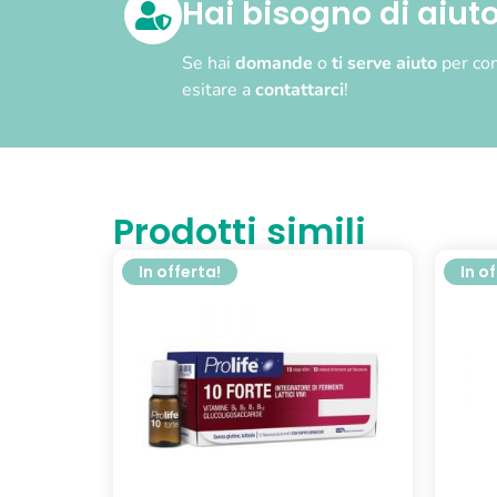
Hai bisogno di aiut
Se hai
domande
o
ti serve aiuto
per com
esitare a
contattarci
!
Prodotti simili
In offerta!
In o