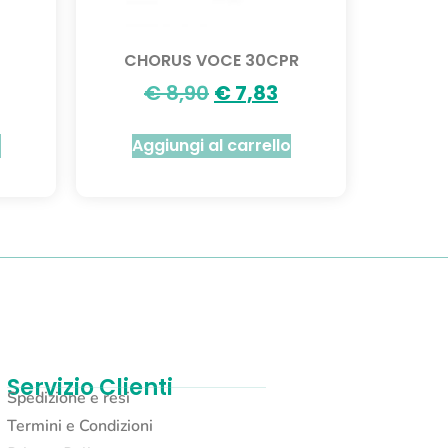
CHORUS VOCE 30CPR
€
8,90
€
7,83
o
Aggiungi al carrello
Servizio Clienti
Spedizione e resi
Termini e Condizioni