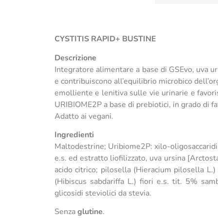
CYSTITIS RAPID+ BUSTINE
Descrizione
Integratore alimentare a base di GSEvo, uva ur
e contribuiscono all’equilibrio microbico dell’or
emolliente e lenitiva sulle vie urinarie e favori
URIBIOME2P a base di prebiotici, in grado di fav
Adatto ai vegani.
Ingredienti
Maltodestrine; Uribiome2P: xilo-oligosaccarid
e.s. ed estratto liofilizzato, uva ursina [Arctos
acido citrico; pilosella (Hieracium pilosella L.)
(Hibiscus sabdariffa L.) fiori e.s. tit. 5% sa
glicosidi steviolici da stevia.
Senza
glutine
.