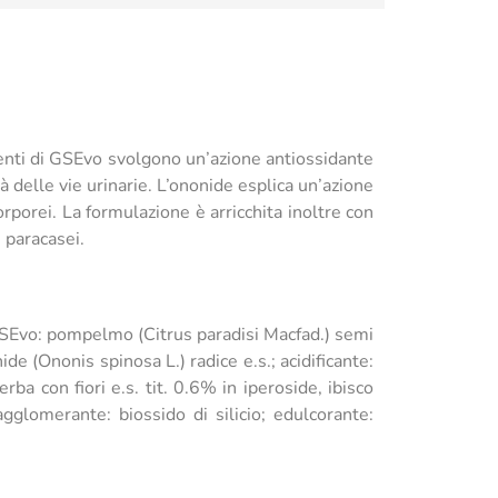
nenti di GSEvo svolgono un’azione antiossidante
tà delle vie urinarie. L’ononide esplica un’azione
corporei. La formulazione è arricchita inoltre con
s paracasei.
SEvo: pompelmo (Citrus paradisi Macfad.) semi
ide (Ononis spinosa L.) radice e.s.; acidificante:
erba con fiori e.s. tit. 0.6% in iperoside, ibisco
agglomerante: biossido di silicio; edulcorante: