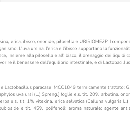
sina, erica, ibisco, ononide, pilosella e URIBIOME2P. I compo
ganismo. L’uva ursina, l’erica e l’ibisco supportano la funzionali
sce, insieme alla pilosella e all’ibisco, il drenaggio dei liquidi 
orire il benessere dell’equilibrio intestinale, e di Lactobacillu
i e Lactobacillus paracasei MCC1849 termicamente trattato; G
taphylos uva ursi (L.) Spreng.] foglie e.s. tit. 20% arbutina, onon
 erba e.s. tit. 1% vitexina, erica selvatica (Calluna vulgaris L.) 
mbubioside e tit. 45% polifenoli; aroma naturale; agente anti