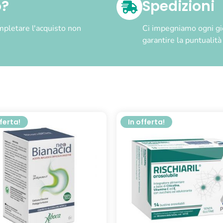
o?
Spedizioni
pletare l'acquisto non
Ci impegniamo ogni gior
garantire la puntualit
fferta!
In offerta!