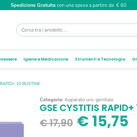
Spedizione Gratuita
con una spesa a partire da € 60
enessere
Igiene e Medicazione
Strumenti e Tecnologia
Gr
 RAPID+ 10 BUSTINE
Categoria:
Apparato uro-genitale
GSE CYSTITIS RAPID+ 
€
15,75
€
17,90