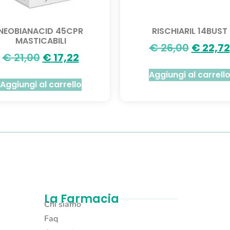
NEOBIANACID 45CPR
RISCHIARIL 14BUST
MASTICABILI
€
26,00
€
22,72
€
21,00
€
17,22
Aggiungi al carrell
Aggiungi al carrello
La Farmacia
Chi siamo
Faq