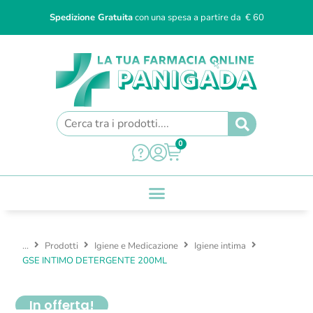
Spedizione Gratuita
con una spesa a partire da € 60
0
...
Prodotti
Igiene e Medicazione
Igiene intima
GSE INTIMO DETERGENTE 200ML
In offerta!