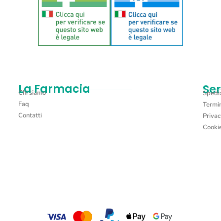
La Farmacia
Ser
Chi siamo
Spediz
Faq
Termin
Contatti
Privac
Cookie