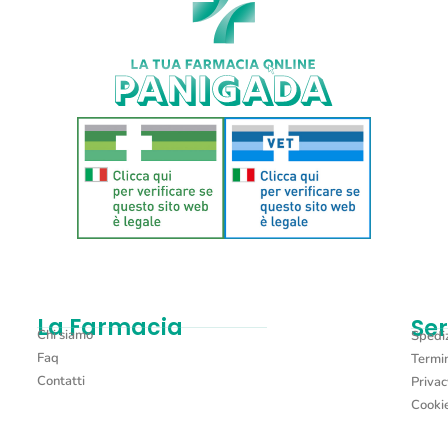
La Farmacia
Ser
Chi siamo
Spediz
Faq
Termin
Contatti
Privac
Cookie