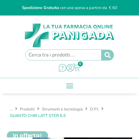
Spedizione Gratuita
con una spesa a partire da € 60
0
...
Prodotti
Strumenti e tecnologia
D.P.I.
GUANTO CHIR LATT STER 6,5
In offerta!