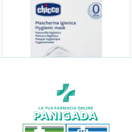
CHICCO MASCHERINE IGIENICHE 4PZ
€
5,49
€
4,83