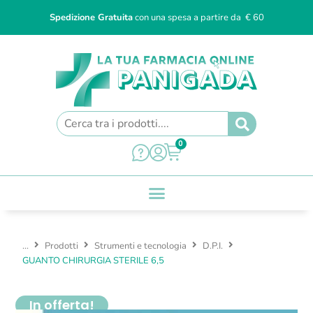
Spedizione Gratuita
con una spesa a partire da € 60
0
...
Prodotti
Strumenti e tecnologia
D.P.I.
GUANTO CHIRURGIA STERILE 6,5
In offerta!