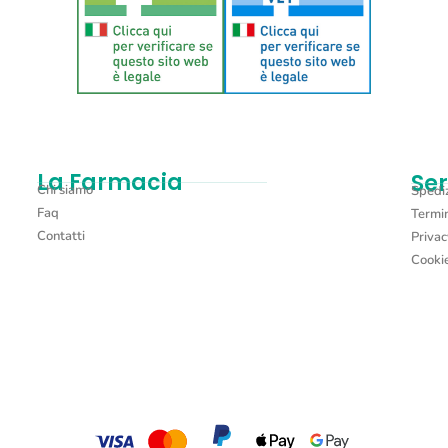
Aggiungi al carrello
La Farmacia
Ser
Chi siamo
Spediz
Faq
Termin
Contatti
Privac
Cookie