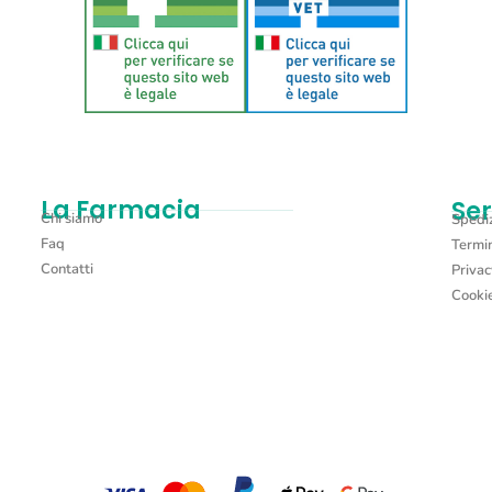
Aggiungi al carrello
La Farmacia
Ser
Chi siamo
Spediz
Faq
Termin
Contatti
Privac
Cookie