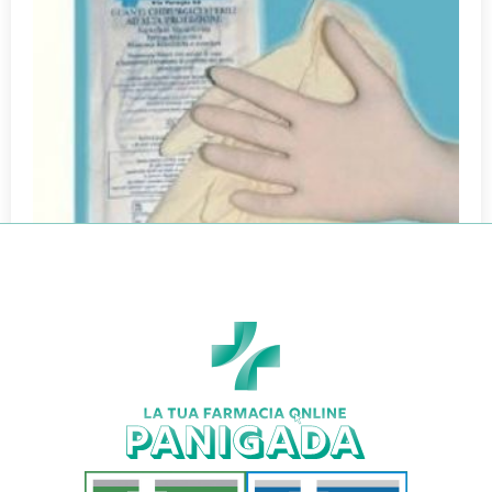
GUANTO CHIRURGIA STERILE 7,5
€
1,50
€
1,32