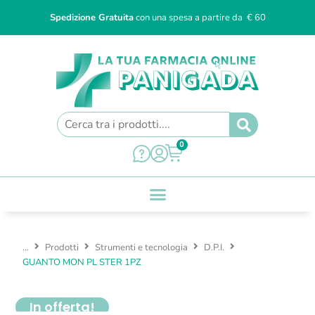
Spedizione Gratuita
con una spesa a partire da € 60
0
...
Prodotti
Strumenti e tecnologia
D.P.I.
GUANTO MON PL STER 1PZ
In offerta!