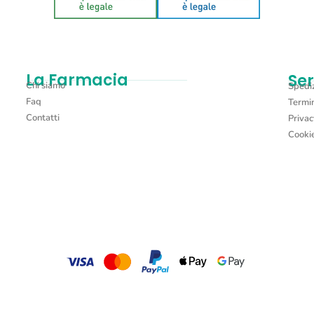
La Farmacia
Ser
Chi siamo
Spediz
Faq
Termin
Contatti
Privac
Cookie