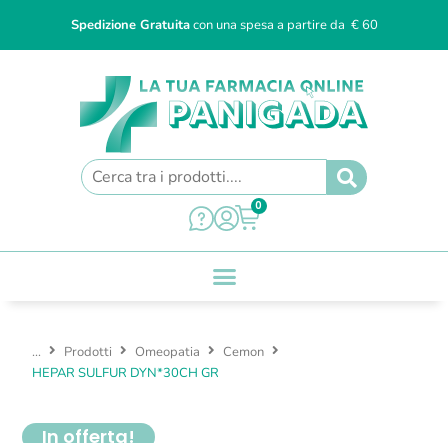
Spedizione Gratuita
con una spesa a partire da € 60
0
...
Prodotti
Omeopatia
Cemon
HEPAR SULFUR DYN*30CH GR
In offerta!