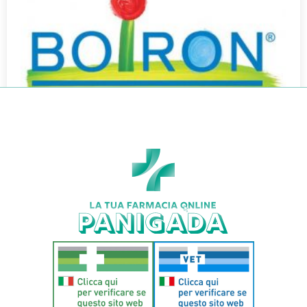
NUX VOMICA BOI*30CH 80GR 4G
€
7,90
€
6,95
Aggiungi al carrello