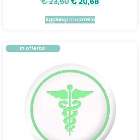
€
23,50
€
20,68
Aggiungi al carrello
In offerta!