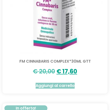
FM CINNABARIS COMPLEX*30ML GTT
€
20,00
€
17,60
Aggiungi al carrello
In offerta!