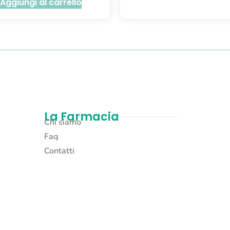
Aggiungi al carrello
La Farmacia
Chi siamo
Faq
Contatti