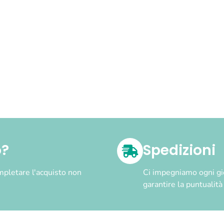
o?
Spedizioni
pletare l'acquisto non
Ci impegniamo ogni gior
garantire la puntualit