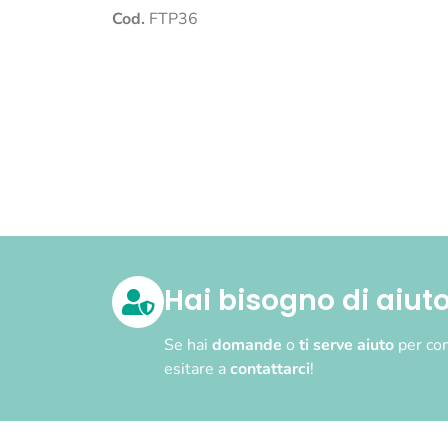
Cod.
FTP36
Hai bisogno di aiut
Se hai
domande
o
ti serve aiuto
per com
esitare a
contattarci
!