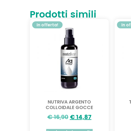
Prodotti simili
In offerta!
In o
NUTRIVA ARGENTO
COLLOIDALE GOCCE
€
16,90
€
14,87