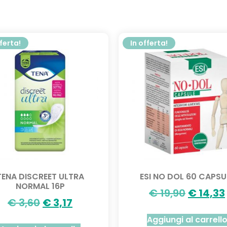
fferta!
In offerta!
TENA DISCREET ULTRA
ESI NO DOL 60 CAPSU
NORMAL 16P
€
19,90
€
14,33
€
3,60
€
3,17
Aggiungi al carrell