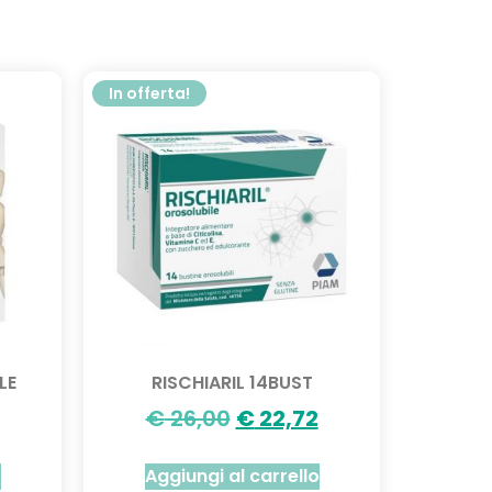
In offerta!
LE
RISCHIARIL 14BUST
€
26,00
€
22,72
o
Aggiungi al carrello