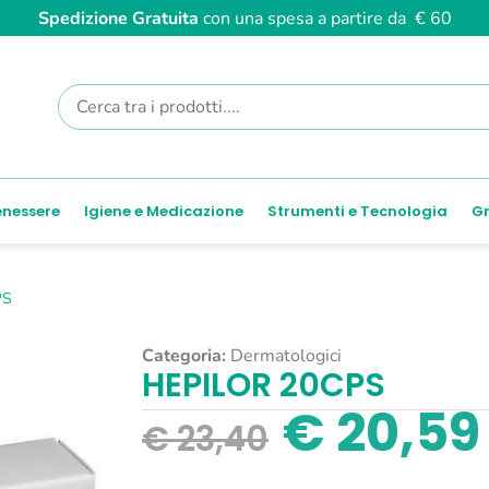
Spedizione Gratuita
con una spesa a partire da € 60
enessere
Igiene e Medicazione
Strumenti e Tecnologia
Gr
PS
Categoria:
Dermatologici
HEPILOR 20CPS
€
20,59
€
23,40