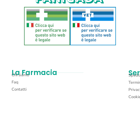
Aggiungi al carrello
La Farmacia
Ser
Chi siamo
Spediz
Faq
Termin
Contatti
Privac
Cookie