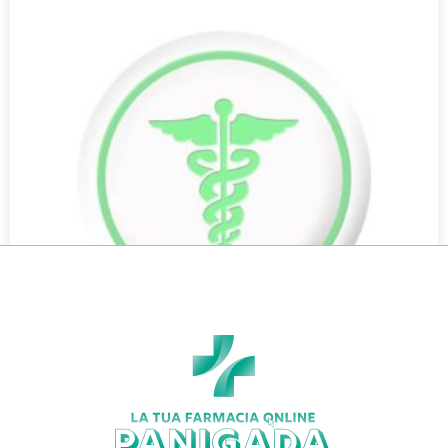
DUODET PHARCOS 400ML
€
19,90
€
18,69