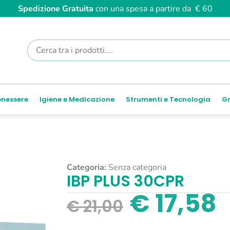
Spedizione Gratuita
con una spesa a partire da € 60
enessere
Igiene e Medicazione
Strumenti e Tecnologia
Gr
Categoria:
Senza categoria
IBP PLUS 30CPR
€
17,58
€
21,00