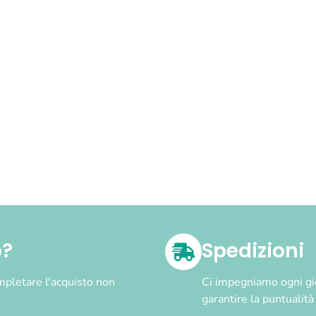
o?
Spedizioni
pletare l'acquisto non
Ci impegniamo ogni gior
garantire la puntualit