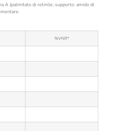
a A (palmitato di retinile; supporto: amido di
limentare.
%VNR*