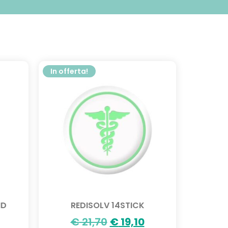
In offerta!
ID
REDISOLV 14STICK
€
21,70
€
19,10