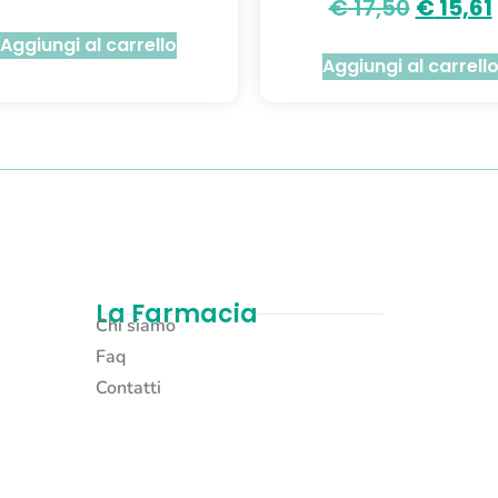
€
17,50
€
15,61
Aggiungi al carrello
Aggiungi al carrell
La Farmacia
Chi siamo
Faq
Contatti