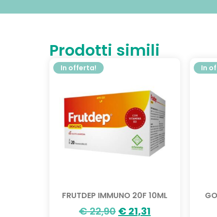
Prodotti simili
In offerta!
In o
FRUTDEP IMMUNO 20F 10ML
GO
€
22,90
€
21,31