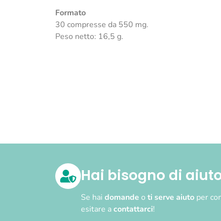
Formato
30 compresse da 550 mg.
Peso netto: 16,5 g.
Hai bisogno di aiut
Se hai
domande
o
ti serve aiuto
per com
esitare a
contattarci
!