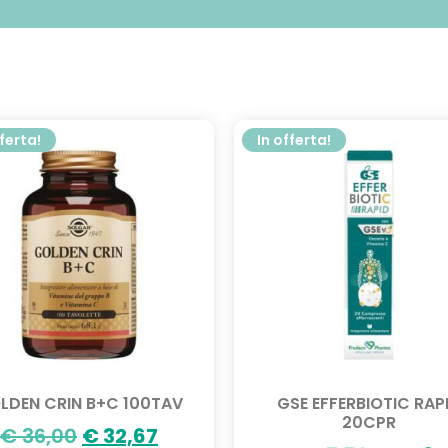
fferta!
In offerta!
LDEN CRIN B+C 100TAV
GSE EFFERBIOTIC RAP
20CPR
€
36,00
€
32,67