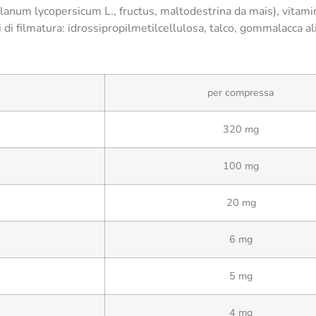
lanum lycopersicum L., fructus, maltodestrina da mais), vitamin
i di filmatura: idrossipropilmetilcellulosa, talco, gommalacca a
per compressa
320 mg
100 mg
20 mg
6 mg
5 mg
4 mg