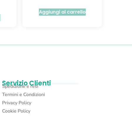
Aggiungi al carrello
o
Servizio Clienti
Spedizione e resi
Termini e Condizioni
Privacy Policy
Cookie Policy