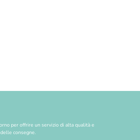
no per offrire un servizio di alta qualità e
à delle consegne.