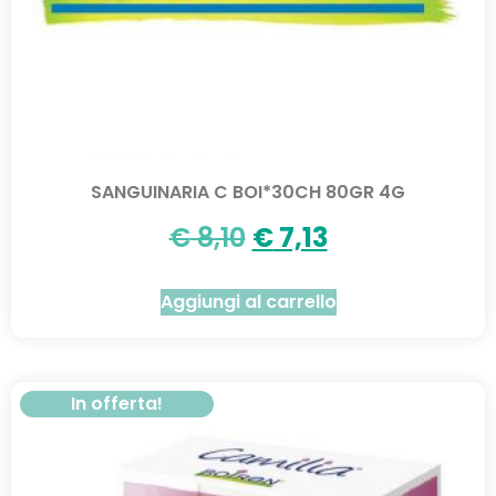
SANGUINARIA C BOI*30CH 80GR 4G
€
8,10
€
7,13
Aggiungi al carrello
In offerta!