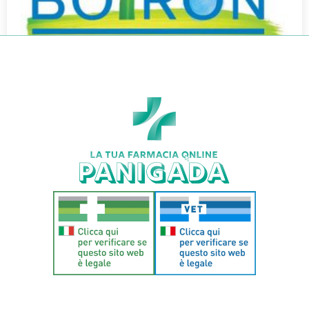
GELSEMIUM SEM BOI*7CH GR 4G
€
8,10
€
6,71
Aggiungi al carrello