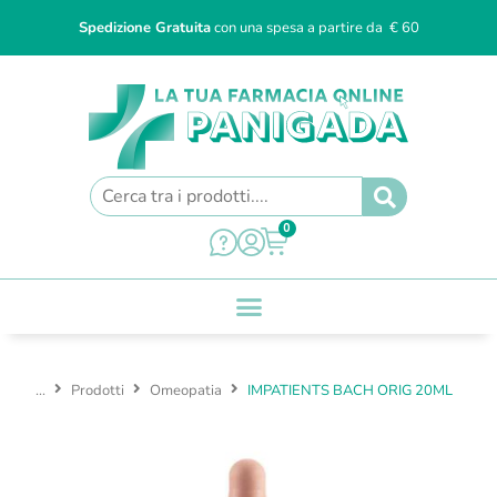
Spedizione Gratuita
con una spesa a partire da € 60
0
...
Prodotti
Omeopatia
IMPATIENTS BACH ORIG 20ML