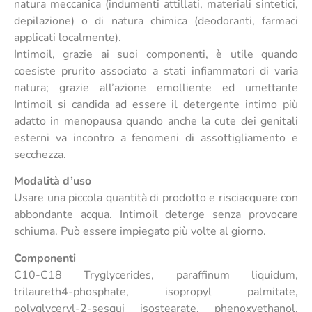
natura meccanica (indumenti attillati, materiali sintetici,
depilazione) o di natura chimica (deodoranti, farmaci
applicati localmente).
Intimoil, grazie ai suoi componenti, è utile quando
coesiste prurito associato a stati infiammatori di varia
natura; grazie all’azione emolliente ed umettante
Intimoil si candida ad essere il detergente intimo più
adatto in menopausa quando anche la cute dei genitali
esterni va incontro a fenomeni di assottigliamento e
secchezza.
Modalità d’uso
Usare una piccola quantità di prodotto e risciacquare con
abbondante acqua. Intimoil deterge senza provocare
schiuma. Può essere impiegato più volte al giorno.
Componenti
C10-C18 Tryglycerides, paraffinum liquidum,
trilaureth4-phosphate, isopropyl palmitate,
polyglyceryl-2-sesqui isostearate, phenoxyethanol,