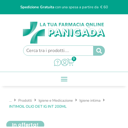
Spedizione Gratuita
con una spesa a partire da € 60
0
...
Prodotti
Igiene e Medicazione
Igiene intima
INTIMOIL OLIO DET IG INT 200ML
In offerta!