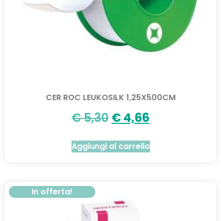
CER ROC LEUKOSILK 1,25X500CM
€
5,30
€
4,66
Aggiungi al carrello
In offerta!