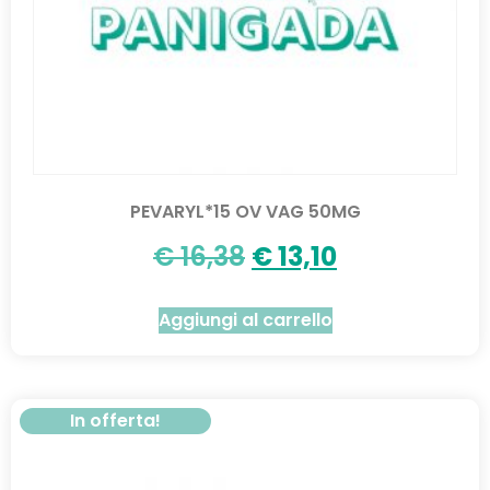
PEVARYL*15 OV VAG 50MG
€
16,38
€
13,10
Aggiungi al carrello
In offerta!