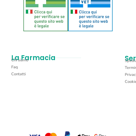
La Farmacia
Ser
Chi siamo
Spediz
Faq
Termin
Contatti
Privac
Cookie