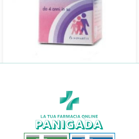
ZYMAFLUOR*100CPR 1MG
€
11,05
€
7,68
Aggiungi al carrello