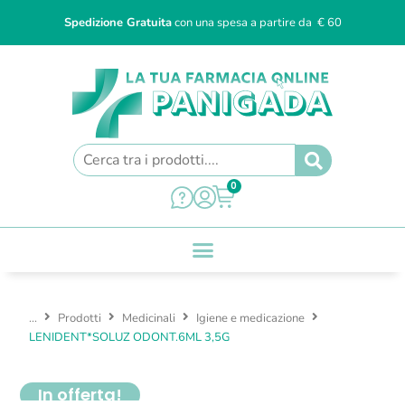
Spedizione Gratuita
con una spesa a partire da € 60
0
...
Prodotti
Medicinali
Igiene e medicazione
LENIDENT*SOLUZ ODONT.6ML 3,5G
In offerta!