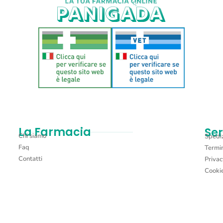
La Farmacia
Ser
Chi siamo
Spediz
Faq
Termin
Contatti
Privac
Cookie