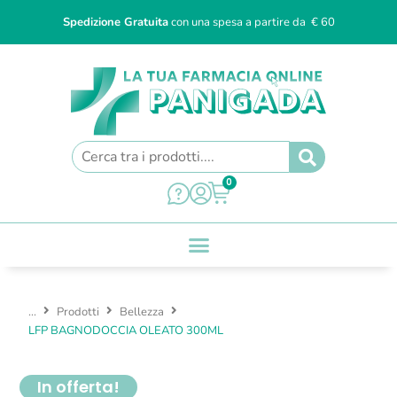
Spedizione Gratuita
con una spesa a partire da € 60
0
...
Prodotti
Bellezza
LFP BAGNODOCCIA OLEATO 300ML
In offerta!